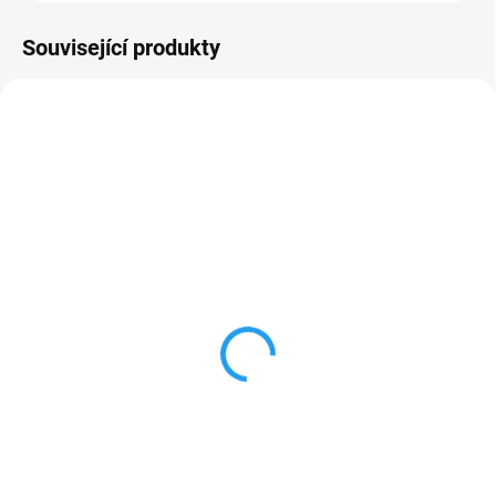
Související produkty
7013001
7013101
SKLADEM
SKLADEM
(>100 KS)
(>100 KS)
T-kus 16/16/16
Koleno 16/16
12 Kč
10 Kč
Do košíku
Do košíku
Plastový T-kus umožňuje
Plastová kolena určená
rozbočení trubek o průměru 16
především pro rozvod kapkového
mm do dalšího směru.
potrubí a hladkých trubek PE 16