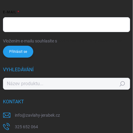
E-MAIL
Vložením e-mailu souhlasíte s
podmínkami ochrany osobních údajů
Přihlásit se
VYHLEDÁVÁNÍ
Hledat
KONTAKT
info
@
zavlahy-jerabek.cz
325 652 064