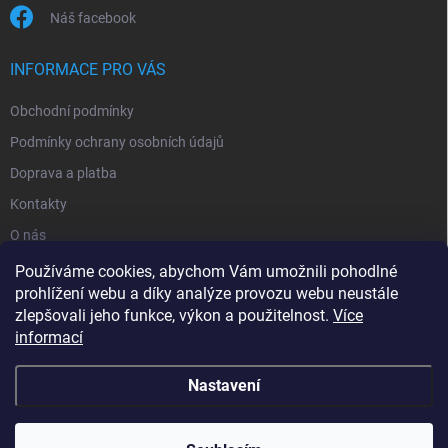
Náš facebook
INFORMACE PRO VÁS
Obchodní podmínky
Podmínky ochrany osobních údajů
Doprava a platba
Kontakty
O nás
Reklamace
Používáme cookies, abychom Vám umožnili pohodlné
prohlížení webu a díky analýze provozu webu neustále
zlepšovali jeho funkce, výkon a použitelnost.
Více
informací
Nastavení
Copyright 2026
zavlahy-jerabek.cz
. Všechna práva vyhrazena.