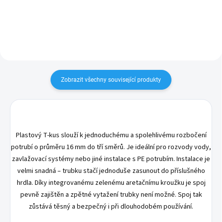
mm.
Zobrazit všechny související produkty
Plastový T-kus slouží k jednoduchému a spolehlivému rozbočení
potrubí o průměru 16 mm do tří směrů. Je ideální pro rozvody vody,
zavlažovací systémy nebo jiné instalace s PE potrubím. Instalace je
velmi snadná – trubku stačí jednoduše zasunout do příslušného
hrdla. Díky integrovanému zelenému aretačnímu kroužku je spoj
pevně zajištěn a zpětné vytažení trubky není možné. Spoj tak
zůstává těsný a bezpečný i při dlouhodobém používání.