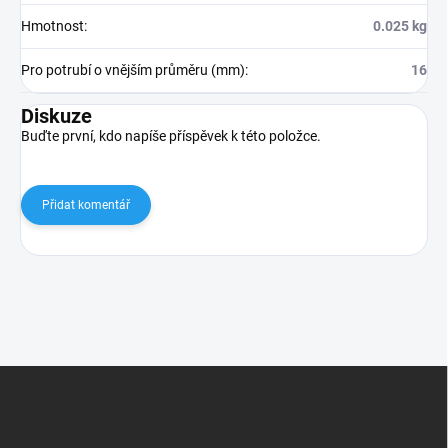
Hmotnost
:
0.025 kg
Pro potrubí o vnějším průměru (mm)
:
16
Diskuze
Buďte první, kdo napíše příspěvek k této položce.
Přidat komentář
Z
á
p
a