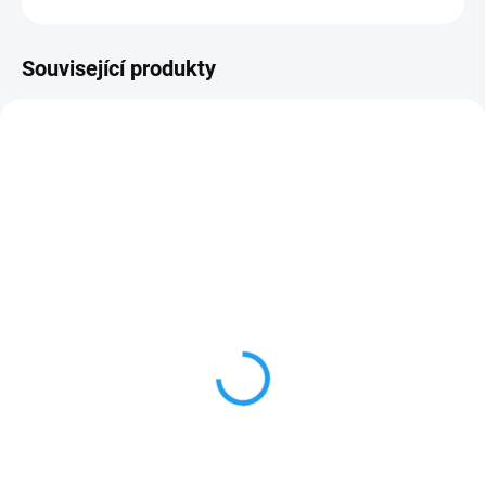
Související produkty
NOVINKA
NOVINKA
70130011
123161
SKLADEM
NA DOTAZ
(29 KS)
T-kus 16/16/16
Spojka 16/16 kompresní
kompresní
12 Kč
24 Kč
Do košíku
Detail
Pro pevné spojení dvou trubek o
Plastový T-kus umožňuje
průměru 16 mm. Vhodná pro
rozbočení trubek o průměru 16