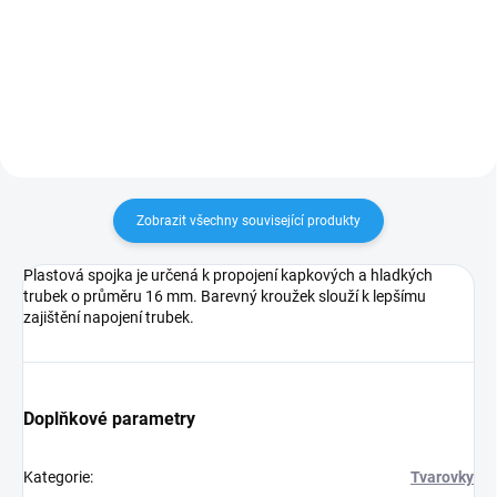
kapkové potrubí i hladké PE
mm do dalšího směru.
trubky.
Zobrazit všechny související produkty
Plastová spojka je určená k propojení kapkových a hladkých
trubek o průměru 16 mm. Barevný kroužek slouží k lepšímu
zajištění napojení trubek.
Doplňkové parametry
Kategorie
:
Tvarovky