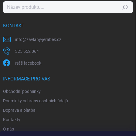
Hledat
KONTAKT
info
@
zavlahy-jerabek.cz
325 652 064
Náš facebook
INFORMACE PRO VÁS
Obchodní podmínky
Podmínky ochrany osobních údajů
Doprava a platba
Kontakty
O nás