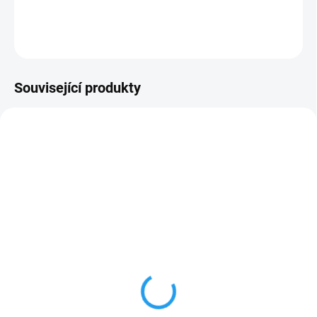
DETAILNÍ INFORMACE
ZEPTAT SE
Související produkty
NOVINKA
B010011
SKLADEM
(4 KS)
Tryska na hadici
nastavitelná s pákou
mosaz BR-4721
165 Kč