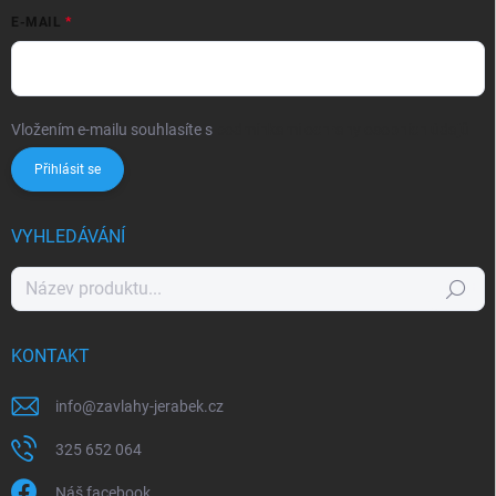
E-MAIL
Vložením e-mailu souhlasíte s
podmínkami ochrany osobních údajů
Přihlásit se
VYHLEDÁVÁNÍ
Hledat
KONTAKT
info
@
zavlahy-jerabek.cz
325 652 064
Náš facebook