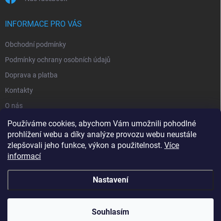
INFORMACE PRO VÁS
Obchodní podmínky
Podmínky ochrany osobních údajů
Doprava a platba
Kontakty
O nás
Reklamace
Používáme cookies, abychom Vám umožnili pohodlné
prohlížení webu a díky analýze provozu webu neustále
zlepšovali jeho funkce, výkon a použitelnost.
Více
informací
Nastavení
Copyright 2026
zavlahy-jerabek.cz
. Všechna práva vyhrazena.
Souhlasím