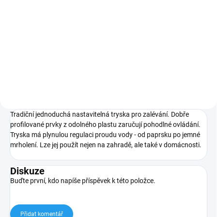
Do košíku
Rozprašovací tryska vyrobená z
mosazi. Součástí je páka, kterou
se reguluje průtok vody.
Tradiční jednoduchá nastavitelná tryska pro zalévání. Dobře
profilované prvky z odolného plastu zaručují pohodlné ovládání.
Tryska má plynulou regulaci proudu vody - od paprsku po jemné
mrholení. Lze jej použít nejen na zahradě, ale také v domácnosti.
Diskuze
Buďte první, kdo napíše příspěvek k této položce.
Přidat komentář