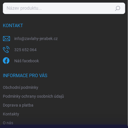
Hledat
KONTAKT
info
@
zavlahy-jerabek.cz
325 652 064
Náš facebook
INFORMACE PRO VÁS
Obchodní podmínky
Podmínky ochrany osobních údajů
Doprava a platba
Kontakty
O nás