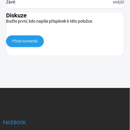
Závit
:
vnější
Diskuze
Buďte první, kdo napíše příspěvek k této položce.
Přidat komentář
Z
á
p
a
t
í
FACEBOOK