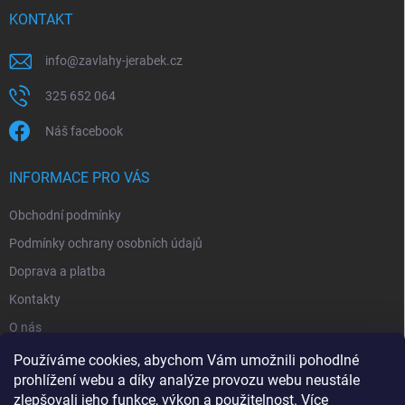
KONTAKT
info
@
zavlahy-jerabek.cz
325 652 064
Náš facebook
INFORMACE PRO VÁS
Obchodní podmínky
Podmínky ochrany osobních údajů
Doprava a platba
Kontakty
O nás
Reklamace
Používáme cookies, abychom Vám umožnili pohodlné
prohlížení webu a díky analýze provozu webu neustále
zlepšovali jeho funkce, výkon a použitelnost.
Více