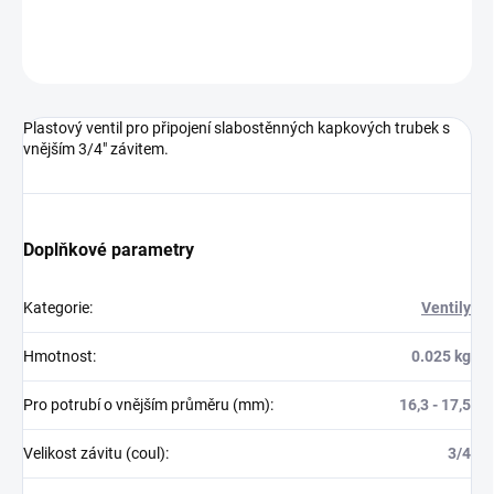
DETAILNÍ INFORMACE
ZEPTAT SE
Plastový ventil pro připojení slabostěnných kapkových trubek s
vnějším 3/4" závitem.
Doplňkové parametry
Kategorie
:
Ventily
Hmotnost
:
0.025 kg
Pro potrubí o vnějším průměru (mm)
:
16,3 - 17,5
Velikost závitu (coul)
:
3/4