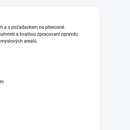
item a s požadavkem na přenosné
hutností a kvalitou zpracovaní opravdu
ůmyslových areálů.
cm
"