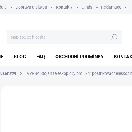
dajů
Doprava a platba
Kontakty
O nás
Reklamace
Hledat
IE
BLOG
FAQ
OBCHODNÍ PODMÍNKY
KONTA
lušenství
VYRSA Stojan teleskopický pro 5/4" postřikovač teleskop
Neohodnoceno
Podrobnosti hodnocení
ZNAČKA
3 
Měr
SK
cena