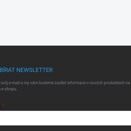
BÍRAT NEWSLETTER
 svůj e-mail a my vám budeme zasílat informace o nových produktech na
 e-shopu.
L