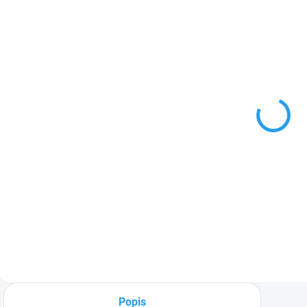
NA DOTAZ
Postřikovač
VYR-160
3 785 Kč
Detail
Výsečový
postřikovač
zhotovený z
mosazi a nerezové
oceli s vysokým
průtokem. Úhel
trysek 21° a 12°.
Popis