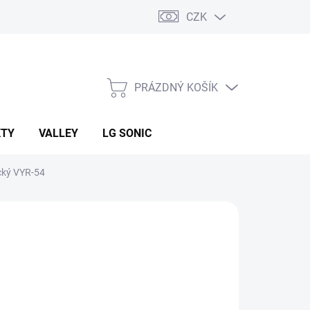
CZK
PRÁZDNÝ KOŠÍK
NÁKUPNÍ
KOŠÍK
KTY
VALLEY
LG SONIC
ický VYR-54
:
VYRSA
900 Kč
ná
LADEM
(5 KS)
: