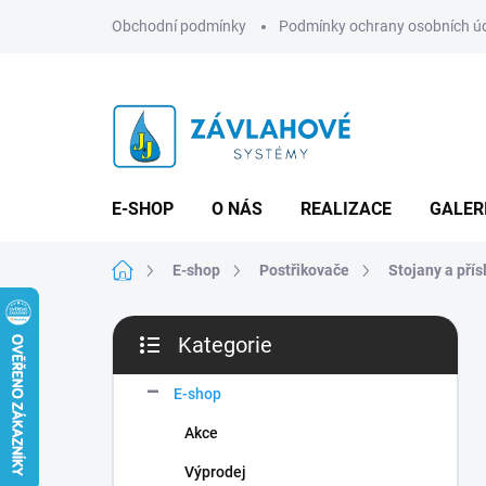
Přejít
Obchodní podmínky
Podmínky ochrany osobních ú
na
obsah
E-SHOP
O NÁS
REALIZACE
GALER
Domů
E-shop
Postřikovače
Stojany a přís
P
Kategorie
o
Přeskočit
s
kategorie
t
E-shop
r
Akce
a
n
Výprodej