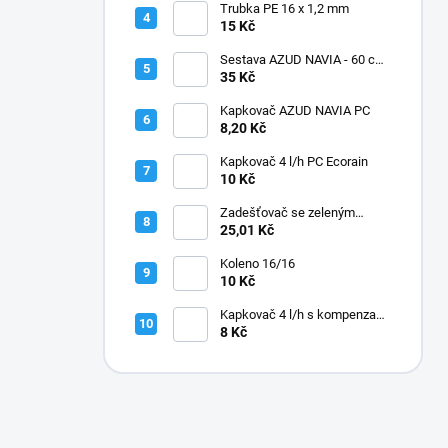
Trubka PE 16 x 1,2 mm
15 Kč
Sestava AZUD NAVIA - 60 cm,
jehly zahnuté
35 Kč
Kapkovač AZUD NAVIA PC
8,20 Kč
Kapkovač 4 l/h PC Ecorain
10 Kč
Zadešťovač se zeleným
rotorem a žlutou tryskou
25,01 Kč
Koleno 16/16
10 Kč
Kapkovač 4 l/h s kompenzací
tlaku
8 Kč