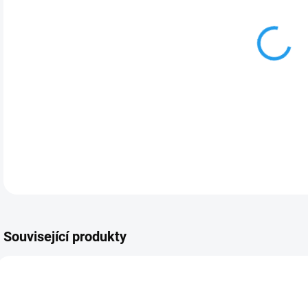
Sto
stoj
vás
přek
DETA
Související produkty
194041