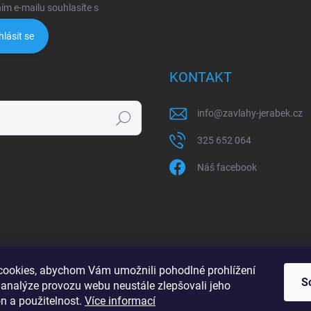
ím e-mailu souhlasíte s
podmínkami ochrany osobních údajů
hlásit se
KONTAKT
info
@
zavlahy-jerabek.cz
Hledat
325 652 064
Náš facebook
ookies, abychom Vám umožnili pohodlné prohlížení
S
 analýze provozu webu neustále zlepšovali jeho
n a použitelnost.
Více informací