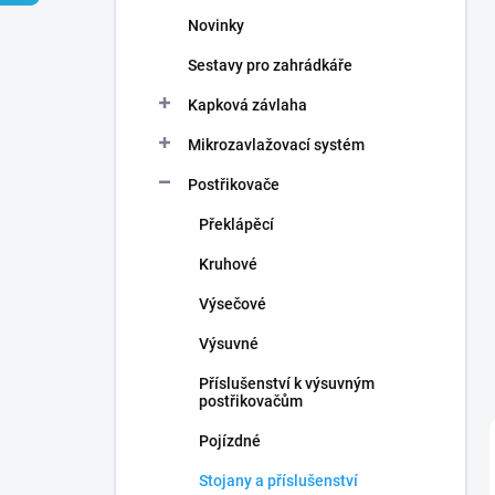
n
Novinky
í
p
Sestavy pro zahrádkáře
a
n
Kapková závlaha
e
Mikrozavlažovací systém
l
Postřikovače
Překlápěcí
Kruhové
Výsečové
Výsuvné
Příslušenství k výsuvným
postřikovačům
Pojízdné
Stojany a příslušenství