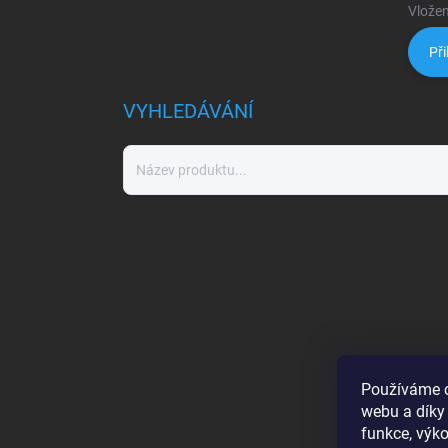
Vložen
Při
VYHLEDÁVÁNÍ
Používáme c
webu a díky
funkce, výko