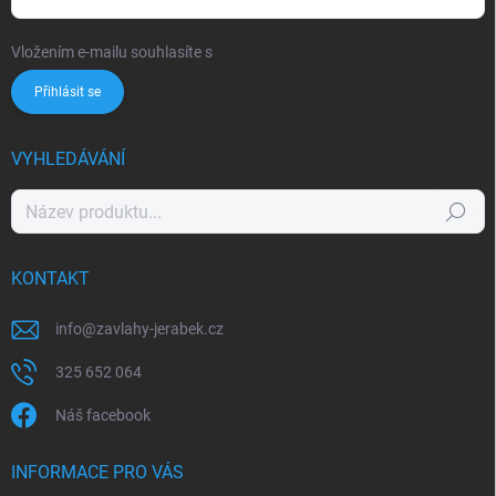
Vložením e-mailu souhlasíte s
podmínkami ochrany osobních údajů
Přihlásit se
VYHLEDÁVÁNÍ
Hledat
KONTAKT
info
@
zavlahy-jerabek.cz
325 652 064
Náš facebook
INFORMACE PRO VÁS