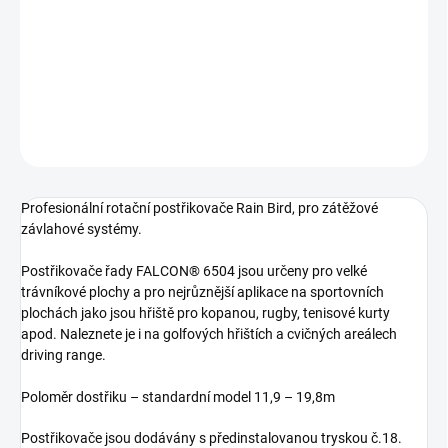
typ je schválen Francouzkou fotbalovou federací pro instalaci na
sportovních plochách.Postřikovač je standardně osazen SAM
ventilem.
DETAILNÍ INFORMACE
ZEPTAT SE
Profesionální rotační postřikovače Rain Bird, pro zátěžové
závlahové systémy.
Postřikovače řady FALCON® 6504 jsou určeny pro velké
trávníkové plochy a pro nejrůznější aplikace na sportovních
plochách jako jsou hřiště pro kopanou, rugby, tenisové kurty
apod. Naleznete je i na golfových hřištích a cvičných areálech
driving range.
Poloměr dostřiku – standardní model 11,9 – 19,8m
Postřikovače jsou dodávány s předinstalovanou tryskou č.18.