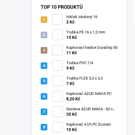
TOP 10 PRODUKTŮ
Háček závěsný 16
2 Kč
Trubka PE 16 x 1,2 mm
15 Kč
Kapkovací hadice DuraDrip 30
11 Kč
Trubka PVC 7/4
9 Kč
Trubka FLEX 5,3 x 3,3
7 Kč
Kapkovač AZUD NAVIA PC
8,20 Kč
Sestava AZUD NAVIA - 60 cm,
jehly zahnuté
35 Kč
Kapkovač 4 l/h PC Ecorain
10 Kč