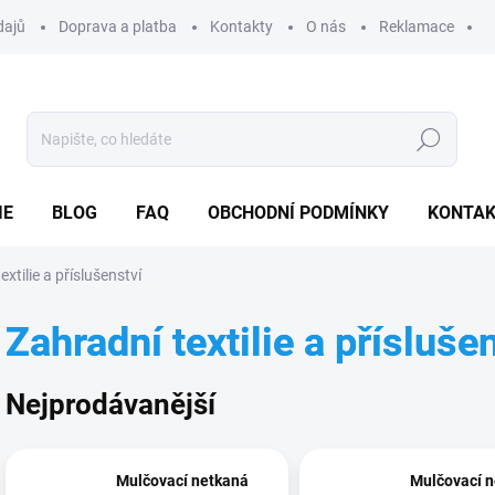
dajů
Doprava a platba
Kontakty
O nás
Reklamace
Hledat
IE
BLOG
FAQ
OBCHODNÍ PODMÍNKY
KONTA
extilie a příslušenství
Zahradní textilie a přísluše
Nejprodávanější
Mulčovací netkaná
Mulčovací 