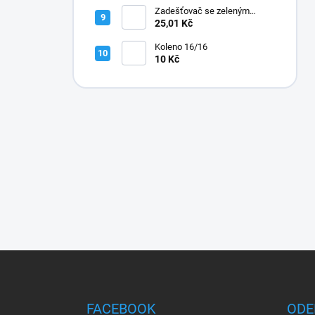
Zadešťovač se zeleným
rotorem a žlutou tryskou
25,01 Kč
Koleno 16/16
10 Kč
Z
á
p
a
FACEBOOK
ODE