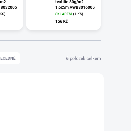
/m2 -
textilie 80g/m2 -
m AWB8032005
1,6x5m AWB8016005
 KS)
SKLADEM
(1 KS)
156 Kč
6
položek celkem
BECEDNĚ
B02033
B02035