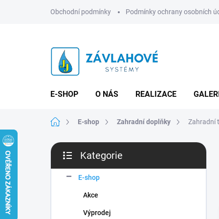
Přejít
Obchodní podmínky
Podmínky ochrany osobních ú
na
obsah
E-SHOP
O NÁS
REALIZACE
GALER
Domů
E-shop
Zahradní doplňky
Zahradní t
P
Kategorie
o
Přeskočit
s
kategorie
t
E-shop
r
Akce
a
n
Výprodej