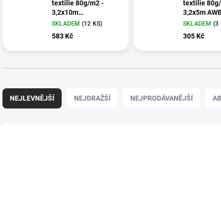
textilie 80g/m2 -
textilie 80g
3,2x10m
3,2x5
AWB8032010
SKLADEM
(12 KS)
SKLADEM
(3
583 Kč
305 Kč
Ř
a
NEJLEVNĚJŠÍ
NEJDRAŽŠÍ
NEJPRODÁVANĚJŠÍ
A
z
e
n
V
í
ý
B02032
p
p
r
i
o
s
d
p
u
r
k
o
t
d