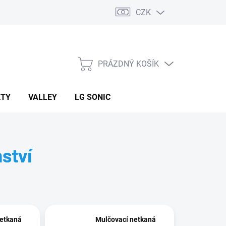
CZK
PRÁZDNÝ KOŠÍK
NÁKUPNÍ
KOŠÍK
KTY
VALLEY
LG SONIC
nství
netkaná
Mulčovací netkaná