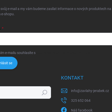
 svůj e-mail a my vám budeme zasílat informace o nových produktech na
 e-shopu.
L
ím e-mailu souhlasíte s
podmínkami ochrany osobních údajů
hlásit se
KONTAKT
info
@
zavlahy-jerabek.cz
Hledat
325 652 064
Náš facebook