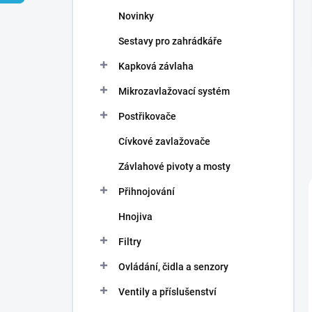
n
Novinky
í
p
Sestavy pro zahrádkáře
a
n
Kapková závlaha
e
Mikrozavlažovací systém
l
Postřikovače
Cívkové zavlažovače
Závlahové pivoty a mosty
Přihnojování
Hnojiva
Filtry
Ovládání, čidla a senzory
Ventily a příslušenství