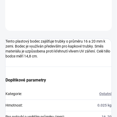
bodce měří 14,8 cm.
DETAILNÍ INFORMACE
ZEPTAT SE
Tento plastový bodec zajišťuje trubky o průměru 16 a 20 mm k
zemi. Bodec je využíván především pro kapkové trubky. Směs
materiálu je uzpůsobena proti křehnutí vlivem UV záření. Celé tělo
bodce měří 14,8 cm.
Doplňkové parametry
Kategorie
:
Ostatní
Hmotnost
:
0.025 kg
Pro potrubí o vnějším průměru (mm)
:
16, 20