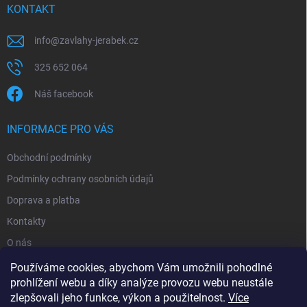
KONTAKT
info
@
zavlahy-jerabek.cz
325 652 064
Náš facebook
INFORMACE PRO VÁS
Obchodní podmínky
Podmínky ochrany osobních údajů
Doprava a platba
Kontakty
O nás
Reklamace
Používáme cookies, abychom Vám umožnili pohodlné
prohlížení webu a díky analýze provozu webu neustále
zlepšovali jeho funkce, výkon a použitelnost.
Více