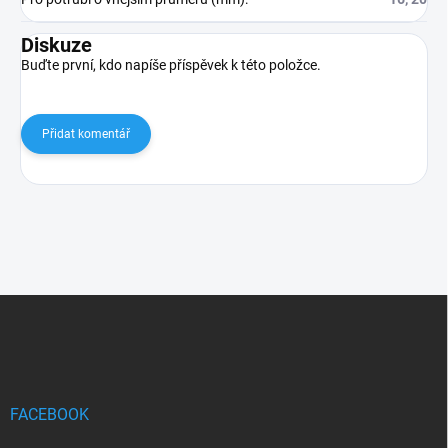
Diskuze
Buďte první, kdo napíše příspěvek k této položce.
Přidat komentář
Z
á
p
a
t
í
FACEBOOK