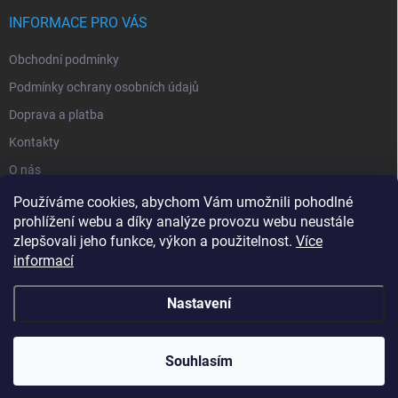
INFORMACE PRO VÁS
Obchodní podmínky
Podmínky ochrany osobních údajů
Doprava a platba
Kontakty
O nás
Reklamace
Používáme cookies, abychom Vám umožnili pohodlné
prohlížení webu a díky analýze provozu webu neustále
zlepšovali jeho funkce, výkon a použitelnost.
Více
informací
Nastavení
Copyright 2026
zavlahy-jerabek.cz
. Všechna práva vyhrazena.
Souhlasím
Vytvořil Shoptet