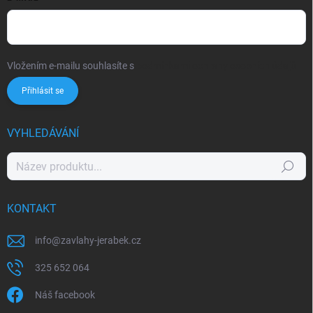
Vložením e-mailu souhlasíte s
podmínkami ochrany osobních údajů
Přihlásit se
VYHLEDÁVÁNÍ
Hledat
KONTAKT
info
@
zavlahy-jerabek.cz
325 652 064
Náš facebook