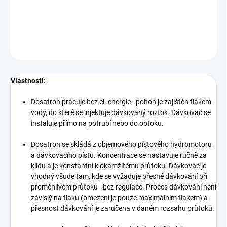
se nemuže stát aby byl roztok předávkován.
DETAILNÍ INFORMACE
ZEPTAT SE
Vlastnosti:
Dosatron pracuje bez el. energie - pohon je zajištěn tlakem
vody, do které se injektuje dávkovaný roztok. Dávkovač se
instaluje přímo na potrubí nebo do obtoku.
Dosatron se skládá z objemového pístového hydromotoru
a dávkovacího pístu. Koncentrace se nastavuje ručně za
klidu a je konstantní k okamžitému průtoku. Dávkovač je
vhodný všude tam, kde se vyžaduje přesné dávkování při
proměnlivém průtoku - bez regulace. Proces dávkování není
závislý na tlaku (omezení je pouze maximálním tlakem) a
přesnost dávkování je zaručena v daném rozsahu průtoků.