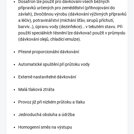
Dosatron lze použít pro dávkování všech běžných
přípravků určených pro zemědělství (přihnojování do
závlah), živočišnou výrobu (dávkování výživných přípravků
a léčiv), potravinářství (míchání šťáv, sirupů příchutí,
barviv…), úpravu vody (dezinfekce)… v tekutém stavu. Při
použití speciálních těsnění lze dávkovač použít v průmyslu
(dávkování olejů, chladicí emulze).
Přesné proporcionální dávkování
Automatické spuštění při průtoku vody
Externě nastavitelné dávkování
Malá tlaková ztráta
Provoz již při nízkém průtoku a tlaku
Jednoduchá obsluha a údržba
Homogenní směs na výstupu