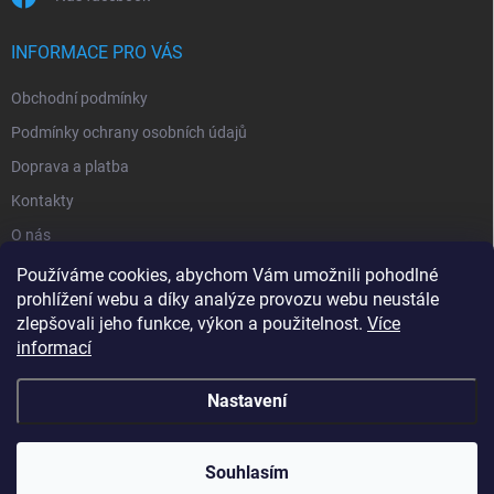
INFORMACE PRO VÁS
Obchodní podmínky
Podmínky ochrany osobních údajů
Doprava a platba
Kontakty
O nás
Reklamace
Používáme cookies, abychom Vám umožnili pohodlné
prohlížení webu a díky analýze provozu webu neustále
zlepšovali jeho funkce, výkon a použitelnost.
Více
informací
Nastavení
Copyright 2026
zavlahy-jerabek.cz
. Všechna práva vyhrazena.
Souhlasím