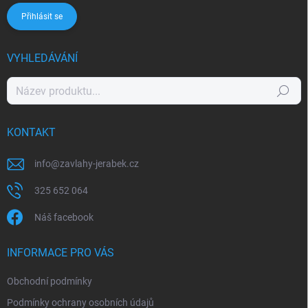
Přihlásit se
VYHLEDÁVÁNÍ
Hledat
KONTAKT
info
@
zavlahy-jerabek.cz
325 652 064
Náš facebook
INFORMACE PRO VÁS
Obchodní podmínky
Podmínky ochrany osobních údajů