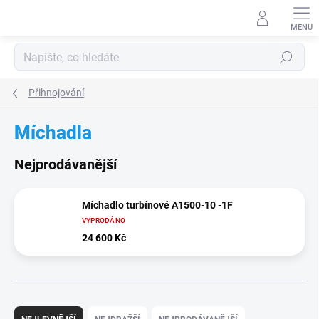
Přejít
na
obsah
Hledat
Přihnojování
Míchadla
Nejprodávanější
Míchadlo turbínové A1500-10 -1F
VYPRODÁNO
24 600 Kč
Ř
a