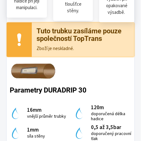
hadice při její
tloušťce
opakované
manipulaci.
stěny.
výsadbě.
Tuto trubku zasíláme pouze
společností TopTrans
Zboží je neskladné.
Parametry DURADRIP 30
120m
16mm
doporučená délka
vnější průměr trubky
hadice
0,5 až 3,5bar
1mm
doporučený pracovní
síla stěny
tlak