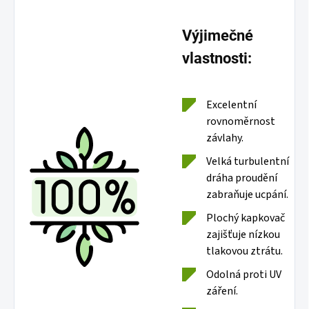
Výjimečné
vlastnosti:
Excelentní
rovnoměrnost
závlahy.
Velká turbulentní
dráha proudění
zabraňuje ucpání.
Plochý kapkovač
zajišťuje nízkou
tlakovou ztrátu.
Odolná proti UV
záření.