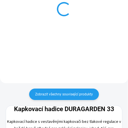
pr.16mm KC
12 Kč
7 Kč
Do košíku
Do košíku
Pro pevné spojení dvou trubek o
průměru 16 mm. Vhodná pro
Tento bodec zajišťuje trubky o
kapkové potrubí i hladké PE
průměru 16 mm k zemi. Bodec je
trubky.
využíván především pro kapkové
trubky. Materiál, ze kterého je
bodec vyrobený je recyklát PA 6
ztužený skelným...
Zobrazit všechny související produkty
Kapkovací hadice DURAGARDEN 33
Kapkovací hadice s vestavěnými kapkovači bez tlakové regulace v