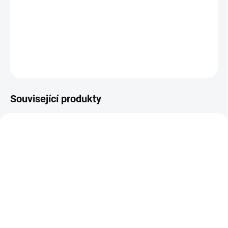
Vhodné pro zalévání zeleniny, jahod, tújí.... Pro stromovou
výsadbu a skleníky.
DETAILNÍ INFORMACE
ZEPTAT SE
Související produkty
NOVINKA
125059
123161
SKLADEM
SKLADEM
(>100 KS)
(32 KS)
Bodec zajišťovací
Spojka 16/16 kompresní