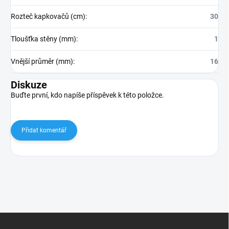
Rozteč kapkovačů (cm)
:
30
Tloušťka stěny (mm)
:
1
Vnější průměr (mm)
:
16
Diskuze
Buďte první, kdo napíše příspěvek k této položce.
Přidat komentář
Z