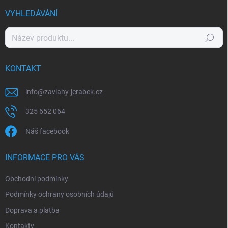
VYHLEDÁVÁNÍ
Hledat
KONTAKT
info
@
zavlahy-jerabek.cz
325 652 064
Náš facebook
INFORMACE PRO VÁS
Obchodní podmínky
Podmínky ochrany osobních údajů
Doprava a platba
Kontakty