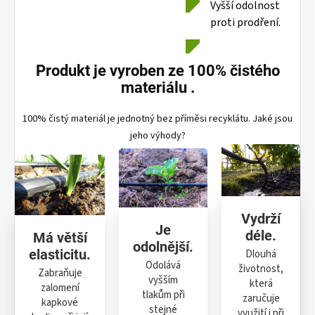
Vyšší odolnost
proti prodření.
Produkt je vyroben ze 100% čistého
materiálu .
100% čistý materiál je jednotný bez příměsi recyklátu. Jaké jsou
jeho výhody?
Vydrží
Je
déle.
Má větší
odolnější.
elasticitu.
Dlouhá
Odolává
životnost,
Zabraňuje
vyšším
která
zalomení
tlakům při
zaručuje
kapkové
stejné
využití i při