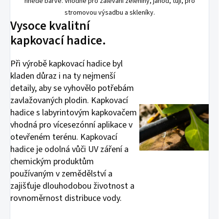
hnědé barvě. Vhodné pro zalévání zeleniny, jahod, tújí, pro
stromovou výsadbu a skleníky.
Vysoce kvalitní
kapkovací hadice.
Při výrobě kapkovací hadice byl
kladen důraz i na ty nejmenší
detaily, aby se vyhovělo potřebám
zavlažovaných plodin. Kapkovací
hadice s labyrintovým kapkovačem
vhodná pro vícesezónní aplikace v
otevřeném terénu. Kapkovací
hadice je odolná vůči UV záření a
chemickým produktům
používaným v zemědělství a
zajišťuje dlouhodobou životnost a
rovnoměrnost distribuce vody.