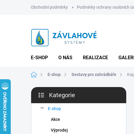
Přejít
Obchodní podmínky
Podmínky ochrany osobních ú
na
obsah
E-SHOP
O NÁS
REALIZACE
GALER
Domů
E-shop
Sestavy pro zahrádkáře
Kap
P
Kategorie
o
Přeskočit
s
kategorie
t
E-shop
r
Akce
a
n
Výprodej