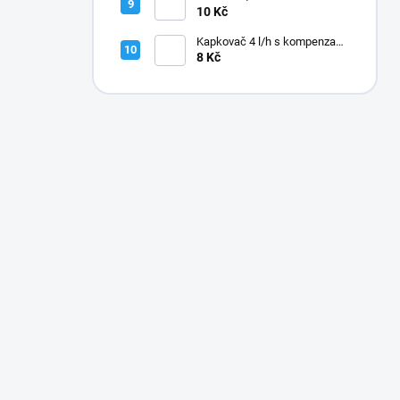
10 Kč
Kapkovač 4 l/h s kompenzací
tlaku
8 Kč