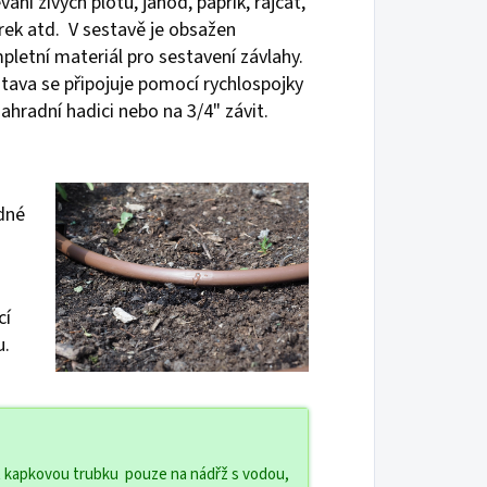
vání živých plotů, jahod, paprik, rajčat,
rek atd. V sestavě je obsažen
pletní materiál pro sestavení závlahy.
tava se připojuje pomocí rychlospojky
zahradní hadici nebo na 3/4" závit.
dné
cí
u.
t kapkovou trubku pouze na nádřž s vodou,