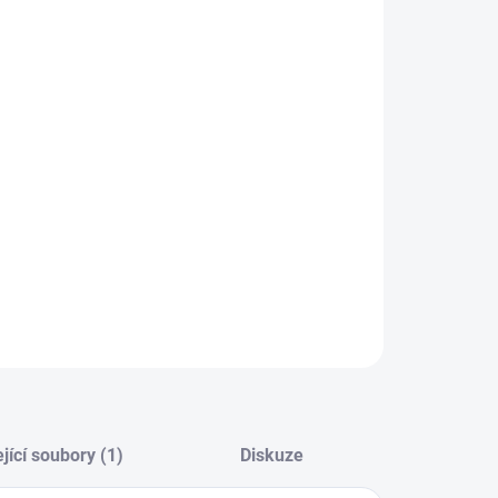
−
+
Přidat do košíku
ková závlaha živých plotů, okrasných nebo
tkových záhonů. Díky T-kusům můžete vytvořit
lahu na 4 řádky dlouhé 5 metrů.
ILNÍ INFORMACE
ZEPTAT SE
jící soubory (1)
Diskuze