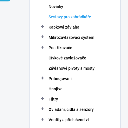
n
Novinky
í
p
Sestavy pro zahrádkáře
a
n
Kapková závlaha
e
Mikrozavlažovací systém
l
Postřikovače
Cívkové zavlažovače
Závlahové pivoty a mosty
Přihnojování
Hnojiva
Filtry
Ovládání, čidla a senzory
Ventily a příslušenství