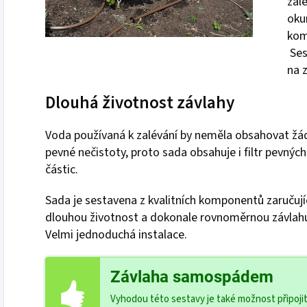
zalé
oku
kom
Ses
na 
Dlouhá životnost závlahy
Voda používaná k zalévání by neměla obsahovat žá
pevné nečistoty, proto sada obsahuje i filtr pevných
částic.
Sada je sestavena z kvalitních komponentů zaručují
dlouhou životnost a dokonale rovnoměrnou závlah
Velmi jednoduchá instalace.
Závlaha samospádem
Vyhodou této sestavy je také možnost připoji