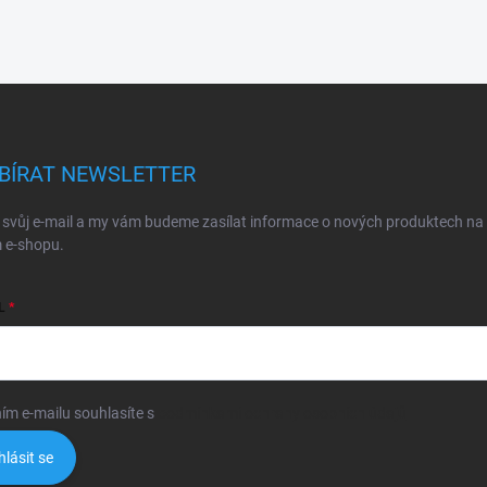
BÍRAT NEWSLETTER
 svůj e-mail a my vám budeme zasílat informace o nových produktech na
 e-shopu.
L
ím e-mailu souhlasíte s
podmínkami ochrany osobních údajů
hlásit se