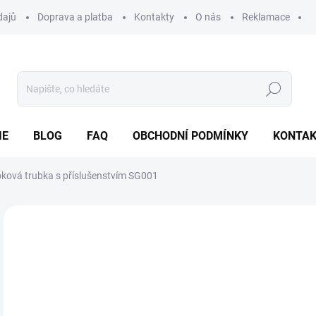
dajů
Doprava a platba
Kontakty
O nás
Reklamace
Hledat
IE
BLOG
FAQ
OBCHODNÍ PODMÍNKY
KONTA
ková trubka s příslušenstvím SG001
Neohodnoceno
Podrobnosti hodnocení
ZNAČKA
8
Měr
SK
cena