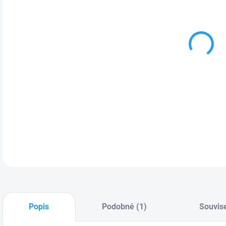
Kap
uži
záv
DETA
Popis
Podobné (1)
Souvise