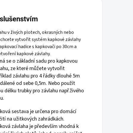
íslušenstvím
ahu v živých plotech, okrasných nebo
 chcete vytvořit systém kapkové závlahy
apkovací hadice s kapkovači po 30cm a
tvoření kapkové závlahy.
ná se o základní sadu pro kapkovou
lahu, ze které můžete vytvořit
říklad závlahu pro 4 řádky dlouhé 5m
zdálené od sebe 0,5m. Nebo použít
ou délku trubky pro závlahu např.živého
u.
ková sestava je určena pro domácí
žití na užitkových zahrádkách.
ková závlaha je především vhodná k