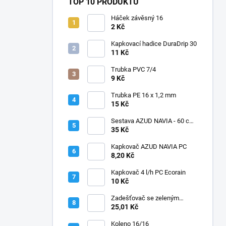
TOP 10 PRODUKTŮ
Háček závěsný 16
2 Kč
Kapkovací hadice DuraDrip 30
11 Kč
Trubka PVC 7/4
9 Kč
Trubka PE 16 x 1,2 mm
15 Kč
Sestava AZUD NAVIA - 60 cm,
jehly zahnuté
35 Kč
Kapkovač AZUD NAVIA PC
8,20 Kč
Kapkovač 4 l/h PC Ecorain
10 Kč
Zadešťovač se zeleným
rotorem a žlutou tryskou
25,01 Kč
Koleno 16/16