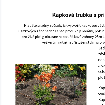
Kapková trubka s př
Hledáte snadný způsob, jak vytvořit kapkovou závl
užitkových záhonech? Tento produkt je ideální, pokud
pro živé ploty, okrasné nebo užitkové záhony. 25m k
veškerým nutným příslušenstvím pro vy
Jed
záv
nap
a v
cel
plot
Kap
vyu
Kap