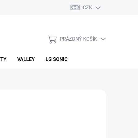
CZK
PRÁZDNÝ KOŠÍK
NÁKUPNÍ
KOŠÍK
KTY
VALLEY
LG SONIC
:
J+J ZÁVLAHOVÉ SYSTÉMY
24 Kč
ná
LADEM
(3 KS)
: