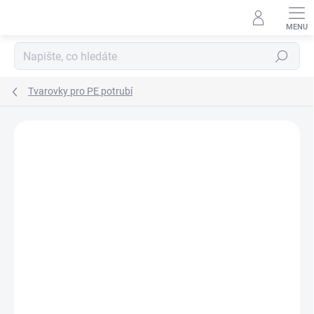
Přejít
na
obsah
Hledat
Tvarovky pro PE potrubí
Neohodnoceno
Podrobnosti hodnocení