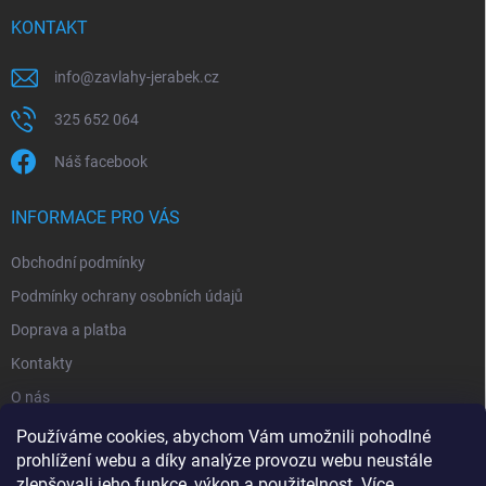
KONTAKT
info
@
zavlahy-jerabek.cz
325 652 064
Náš facebook
INFORMACE PRO VÁS
Obchodní podmínky
Podmínky ochrany osobních údajů
Doprava a platba
Kontakty
O nás
Reklamace
Používáme cookies, abychom Vám umožnili pohodlné
prohlížení webu a díky analýze provozu webu neustále
zlepšovali jeho funkce, výkon a použitelnost.
Více