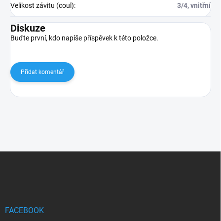
Velikost závitu (coul)
:
3/4, vnitřní
Diskuze
Buďte první, kdo napíše příspěvek k této položce.
Přidat komentář
Z
á
p
a
t
í
FACEBOOK