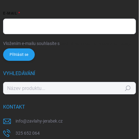
E-MAIL
Vložením e-mailu souhlasíte s
podmínkami ochrany osobních údajů
Přihlásit se
VYHLEDÁVÁNÍ
Hledat
KONTAKT
info
@
zavlahy-jerabek.cz
325 652 064