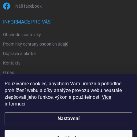
Náš facebook
INFORMACE PRO VÁS
Obchodní podmínky
Podmínky ochrany osobních údajů
Doprava a platba
Kontakty
O nás
Reklamace
Používáme cookies, abychom Vám umožnili pohodlné
prohlížení webu a díky analýze provozu webu neustále
zlepšovali jeho funkce, výkon a použitelnost.
Více
informací
Nastavení
Copyright 2026
zavlahy-jerabek.cz
. Všechna práva vyhrazena.