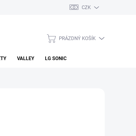
CZK
PRÁZDNÝ KOŠÍK
NÁKUPNÍ
KOŠÍK
KTY
VALLEY
LG SONIC
 Kč
ná
LADEM
(19 KS)
: