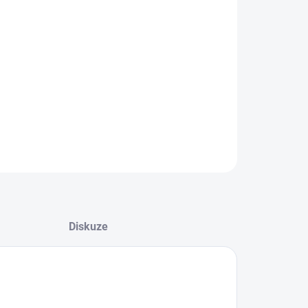
−
+
Přidat do košíku
tový nátrubek.
ILNÍ INFORMACE
ZEPTAT SE
Diskuze