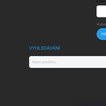
E-MAI
Vložen
Při
VYHLEDÁVÁNÍ