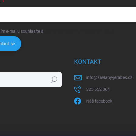
L
ím e-mailu souhlasíte s
podmínkami ochrany osobních údajů
hlásit se
KONTAKT
info
@
zavlahy-jerabek.cz
Hledat
325 652 064
Náš facebook