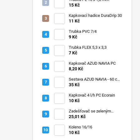
15 Kč
Kapkovací hadice DuraDrip 30
11 Kč
Trubka PVC 7/4
9 Kč
Trubka FLEX 5,3 x 3,3
7 Kč
Kapkovač AZUD NAVIA PC
8,20 Kč
Sestava AZUD NAVIA - 60 cm,
jehly zahnuté
35 Kč
Kapkovač 4 l/h PC Ecorain
10 Kč
Zadešťovač se zeleným
rotorem a žlutou tryskou
25,01 Kč
Koleno 16/16
10 Kč