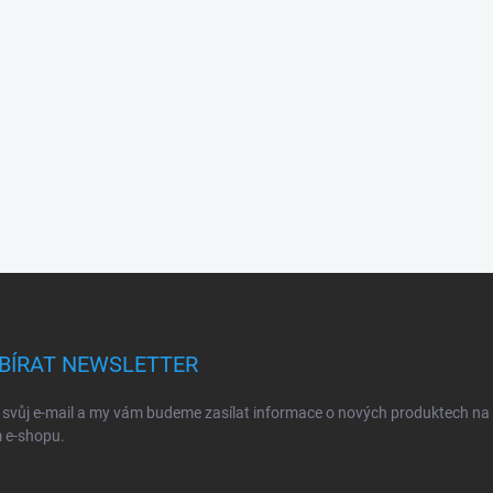
BÍRAT NEWSLETTER
 svůj e-mail a my vám budeme zasílat informace o nových produktech na
 e-shopu.