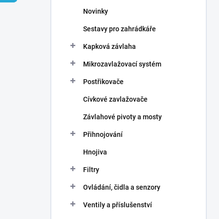
n
Novinky
í
p
Sestavy pro zahrádkáře
a
n
Kapková závlaha
e
Mikrozavlažovací systém
l
Postřikovače
Cívkové zavlažovače
Závlahové pivoty a mosty
Přihnojování
Hnojiva
Filtry
Ovládání, čidla a senzory
Ventily a příslušenství