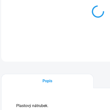
Plas
DETA
Popis
Plastový nátrubek.