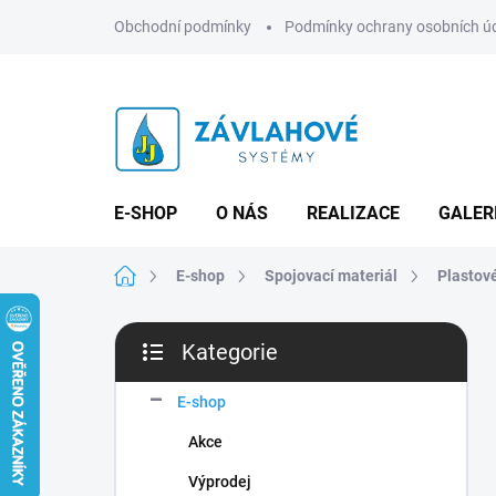
Přejít
Obchodní podmínky
Podmínky ochrany osobních ú
na
obsah
E-SHOP
O NÁS
REALIZACE
GALER
Domů
E-shop
Spojovací materiál
Plastov
P
Kategorie
o
Přeskočit
s
kategorie
t
E-shop
r
Akce
a
n
Výprodej