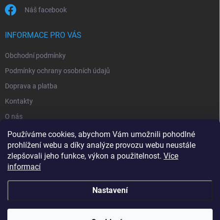
Náš facebook
INFORMACE PRO VÁS
Obchodní podmínky
Podmínky ochrany osobních údajů
Doprava a platba
Kontakty
O nás
Reklamace
Používáme cookies, abychom Vám umožnili pohodlné
prohlížení webu a díky analýze provozu webu neustále
zlepšovali jeho funkce, výkon a použitelnost.
Více
informací
Nastavení
Copyright 2026
zavlahy-jerabek.cz
. Všechna práva vyhrazena.