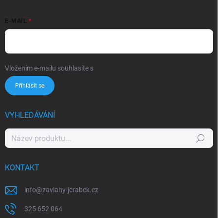
E-MAIL
Vložením e-mailu souhlasíte s
podmínkami ochrany osobních údajů
Přihlásit se
VYHLEDÁVÁNÍ
Hledat
KONTAKT
info
@
zavlahy-jerabek.cz
325 652 064