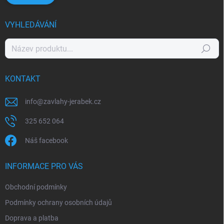
VYHLEDÁVÁNÍ
Hledat
KONTAKT
info
@
zavlahy-jerabek.cz
325 652 064
Náš facebook
INFORMACE PRO VÁS
Obchodní podmínky
Podmínky ochrany osobních údajů
Doprava a platba