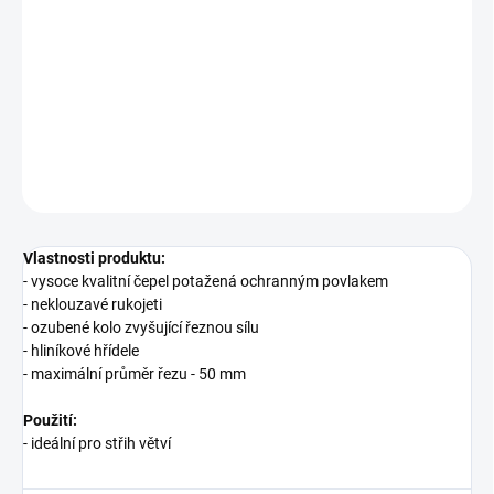
−
+
Přidat do košíku
Nůžky zahradní s převodové pro snadné stíhání silných větví.
DETAILNÍ INFORMACE
ZEPTAT SE
Vlastnosti produktu:
- vysoce kvalitní čepel potažená ochranným povlakem
- neklouzavé rukojeti
- ozubené kolo zvyšující řeznou sílu
- hliníkové hřídele
- maximální průměr řezu - 50 mm
Použití:
- ideální pro střih větví