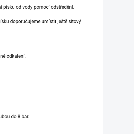
í písku od vody pomocí odstředění.
ísku doporučujeme umístit ještě sítový
dné odkalení.
írubou do 8 bar.