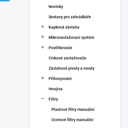
n
Novinky
í
p
Sestavy pro zahrádkáře
a
n
Kapková závlaha
e
Mikrozavlažovací systém
l
Postřikovače
Cívkové zavlažovače
Závlahové pivoty a mosty
Přihnojování
Hnojiva
Filtry
Plastové filtry manuální
Ocelové filtry manuální