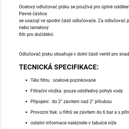
Ocelový odlučovač písku se používá pro úplné oddělen
Pevné částice
se usazují ve spodní části odlučovače. Za odlučovač p
nebo lamelový
filtr pro dočištění.
Odlučovač písku obsahuje v dolní části ventil pro sna
TECNICKÁ SPECIFIKACE:
Tělo filtru : ocelové pozinkované
Filtrační vložka: pouze odstředivý pohyb vody
Připojení: do 2" závitem nad 2" přírubou
Provozní tlak: u filtrů se závitem do 6 bar a s př
ostatní informace naleznete v tabulce níže