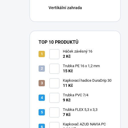
Vertikální zahrada
TOP 10 PRODUKTŮ
Háček závěsný 16
2 Kč
Trubka PE 16 x 1,2 mm
15 Kč
Kapkovací hadice DuraDrip 30
11 Kč
Trubka PVC 7/4
9 Kč
Trubka FLEX 5,3 x 3,3
7 Kč
Kapkovač AZUD NAVIA PC