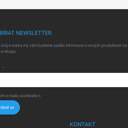
BÍRAT NEWSLETTER
 svůj e-mail a my vám budeme zasílat informace o nových produktech na
 e-shopu.
L
ím e-mailu souhlasíte s
podmínkami ochrany osobních údajů
hlásit se
KONTAKT