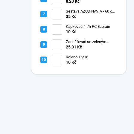
8,20 Kč
Sestava AZUD NAVIA - 60 cm,
jehly zahnuté
35 Kč
Kapkovač 4 l/h PC Ecorain
10 Kč
Zadešťovač se zeleným
rotorem a žlutou tryskou
25,01 Kč
Koleno 16/16
10 Kč