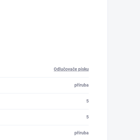
Odlučovače písku
příruba
5
5
příruba