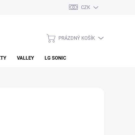
CZK
PRÁZDNÝ KOŠÍK
NÁKUPNÍ
KOŠÍK
KTY
VALLEY
LG SONIC
:
ECORAIN
 623 Kč
ná
LADEM U DODAVATELE
:
EME DORUČIT