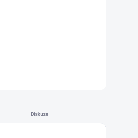
8.2026
−
+
Přidat do košíku
rační zařízení pro odfiltrování písku z vody. Ocelový
čovač písku pro úplné oddělení písku z vody.
ILNÍ INFORMACE
ZEPTAT SE
Diskuze