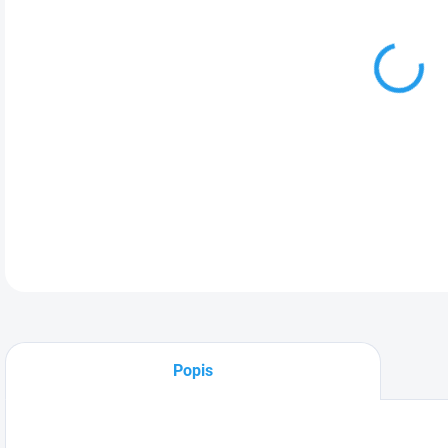
DO:
28.
Filt
odlu
DETA
Popis