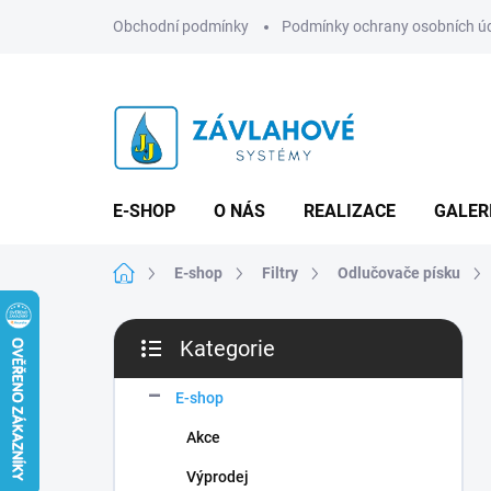
Přejít
Obchodní podmínky
Podmínky ochrany osobních ú
na
obsah
E-SHOP
O NÁS
REALIZACE
GALER
Domů
E-shop
Filtry
Odlučovače písku
P
Kategorie
o
Přeskočit
s
kategorie
t
E-shop
r
Akce
a
n
Výprodej