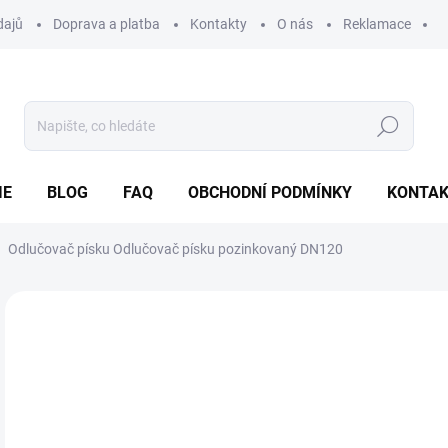
dajů
Doprava a platba
Kontakty
O nás
Reklamace
Hledat
IE
BLOG
FAQ
OBCHODNÍ PODMÍNKY
KONTA
Odlučovač písku Odlučovač písku pozinkovaný DN120
Neohodnoceno
Podrobnosti hodnocení
ZNAČKA
30
Měr
SK
cena
MŮŽ