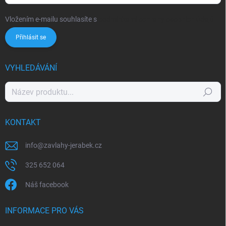
Vložením e-mailu souhlasíte s
podmínkami ochrany osobních údajů
Přihlásit se
VYHLEDÁVÁNÍ
Hledat
KONTAKT
info
@
zavlahy-jerabek.cz
325 652 064
Náš facebook
INFORMACE PRO VÁS