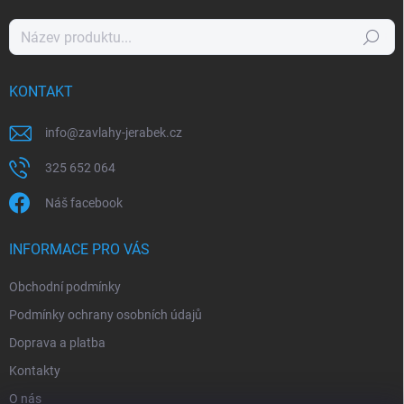
Hledat
KONTAKT
info
@
zavlahy-jerabek.cz
325 652 064
Náš facebook
INFORMACE PRO VÁS
Obchodní podmínky
Podmínky ochrany osobních údajů
Doprava a platba
Kontakty
O nás