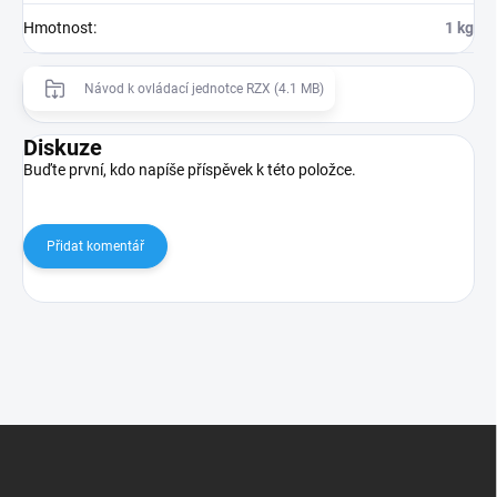
Hmotnost
:
1 kg
Návod k ovládací jednotce RZX (4.1 MB)
Diskuze
Buďte první, kdo napíše příspěvek k této položce.
Přidat komentář
Z
á
p