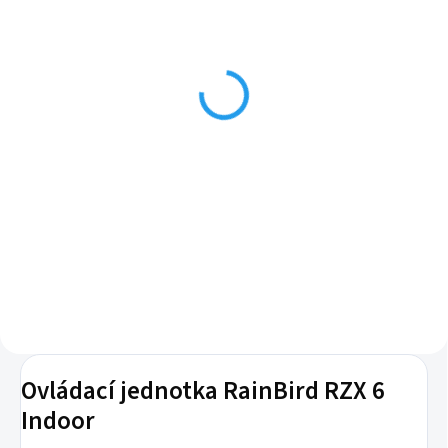
SKLADEM
SKLADEM
(14 KS)
(20 KS)
Modul LNK WIFI
Čidlo srážek Rain senzor
VYR-6030
3 679 Kč
1 269 Kč
Do košíku
Do košíku
LNK Wifi modul pro vzdálené
ovládání profesionálních
Čidlo srážek neboli dešťové čidlo
ovládacích jednotek Rain Bird
pro 24V AC ovládací jednotky,
ESP RZX Wifi a ESP Me s Wifi
dekodérové ovládací jednotky a
panelem.
bateriové ovládací jednotky.
Ovládací jednotka RainBird RZX 6
Indoor