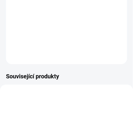
−
+
Přidat do košíku
Ovládací jednotka Rain Bird RZX pro řízení menších a středních
zavlažovacích systémů 230V / 24V. Pro vnitřní instalaci a ovládání
elektroventilů a připojení až 6 sekcí / zón. WIFI- ready
DETAILNÍ INFORMACE
ZEPTAT SE
Související produkty
16309
16112