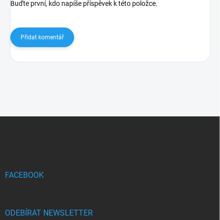
Buďte první, kdo napíše příspěvek k této položce.
Přidat komentář
Z
á
p
a
t
í
FACEBOOK
ODEBÍRAT NEWSLETTER