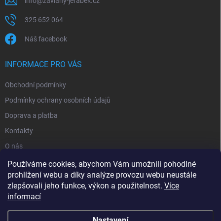
info
@
zavlahy-jerabek.cz
325 652 064
Náš facebook
INFORMACE PRO VÁS
Obchodní podmínky
Podmínky ochrany osobních údajů
Doprava a platba
Kontakty
O nás
Reklamace
Používáme cookies, abychom Vám umožnili pohodlné
prohlížení webu a díky analýze provozu webu neustále
zlepšovali jeho funkce, výkon a použitelnost.
Více
informací
Nastavení