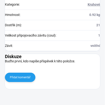
Kategorie
:
Kruhové
Hmotnost
:
0.92 kg
Dostřik (m)
:
21
Velikost připojovacího závitu (coul)
:
1
Závit
:
vnitřní
Diskuze
Buďte první, kdo napíše příspěvek k této položce.
Přidat komentář