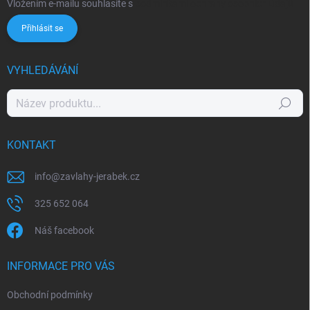
Vložením e-mailu souhlasíte s
podmínkami ochrany osobních údajů
Přihlásit se
VYHLEDÁVÁNÍ
Hledat
KONTAKT
info
@
zavlahy-jerabek.cz
325 652 064
Náš facebook
INFORMACE PRO VÁS
Obchodní podmínky