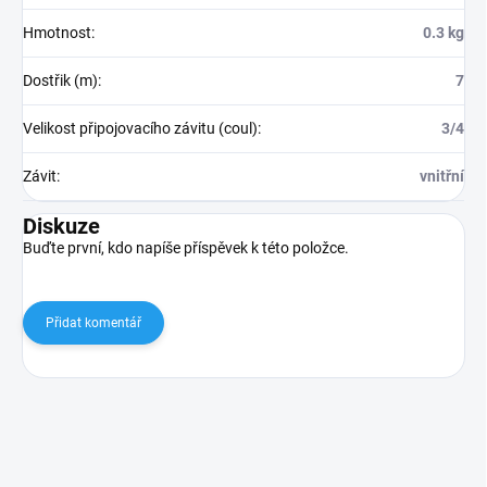
Hmotnost
:
0.3 kg
Dostřik (m)
:
7
Velikost připojovacího závitu (coul)
:
3/4
Závit
:
vnitřní
Diskuze
Buďte první, kdo napíše příspěvek k této položce.
Přidat komentář