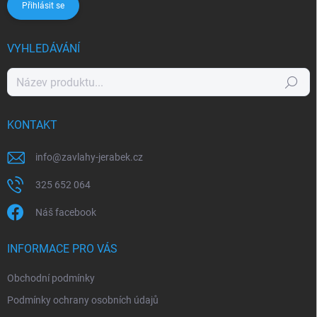
Přihlásit se
VYHLEDÁVÁNÍ
Hledat
KONTAKT
info
@
zavlahy-jerabek.cz
325 652 064
Náš facebook
INFORMACE PRO VÁS
Obchodní podmínky
Podmínky ochrany osobních údajů