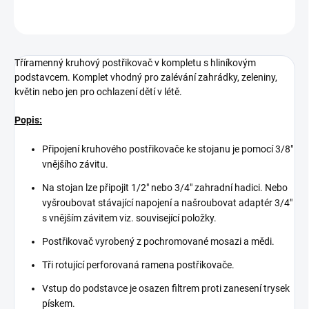
ZEPTAT SE
Tříramenný kruhový postřikovač v kompletu s hliníkovým
podstavcem. Komplet vhodný pro zalévání zahrádky, zeleniny,
květin nebo jen pro ochlazení dětí v létě.
Popis:
Připojení kruhového postřikovače ke stojanu je pomocí 3/8"
vnějšího závitu.
Na stojan lze připojit 1/2" nebo 3/4" zahradní hadici. Nebo
vyšroubovat stávající napojení a našroubovat adaptér 3/4"
s vnějším závitem viz. související položky.
Postřikovač vyrobený z pochromované mosazi a mědi.
Tři rotující perforovaná ramena postřikovače.
Vstup do podstavce je osazen filtrem proti zanesení trysek
pískem.