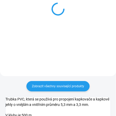
kompenzací tlaku
kompenzací tlaku
8 Kč
8 Kč
Do košíku
Do košíku
Kapkovač s nominálním
Kapkovač s nominálním
průtokem 2 l/h a s tlakovou
průtokem 4 l/h a s tlakovou
regulací. Možnost přímého
regulací. Možnost přímého
napojení kapkovače na trubku
napojení kapkovače na trubku
5/3.
5/3.
Zobrazit všechny související produkty
Trubka PVC, která se používá pro propojení kapkovače a kapkové
jehly o vnějším a vnitřním průměru 5,3 mm a 3,3 mm.
V klubu je 500 m.