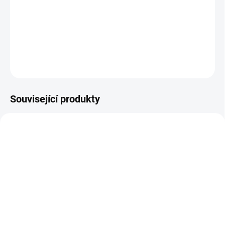
Trubka PVC, která se používá pro propojení kapkovače a kapkové
jehly o vnějším a vnitřním průměru 5,3 mm a 3,3 mm. V klubu je
500 m. Trubka se prodává i v metráži.
DETAILNÍ INFORMACE
ZEPTAT SE
Související produkty
NOVINKA
NOVINKA
1801712
1801713
SKLADEM
SKLADEM
(>100 KS)
(>100 KS)
Kapkovač 2 l/h s
Kapkovač 4 l/h s