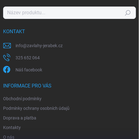
Hledat
KONTAKT
info
@
zavlahy-jerabek.cz
325 652 064
Náš facebook
INFORMACE PRO VÁS
Obchodní podmínky
Podmínky ochrany osobních údajů
Doprava a platba
Kontakty
O nás