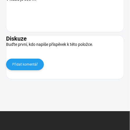
Diskuze
Buďte první, kdo napíše příspěvek k této položce.
Přidat komentář
Z
á
p