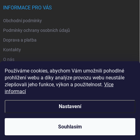
INFORMACE PRO VÁS
Obchodní podmínky
Podmínky ochrany osobních údajů
Doprava a platba
Kontakty
O nás
Reklamace
Používáme cookies, abychom Vám umožnili pohodlné
prohlížení webu a díky analýze provozu webu neustále
zlepšovali jeho funkce, výkon a použitelnost.
Více
informací
Nastavení
Copyright 2026
zavlahy-jerabek.cz
. Všechna práva vyhrazena.
Souhlasím
Vytvořil Shoptet