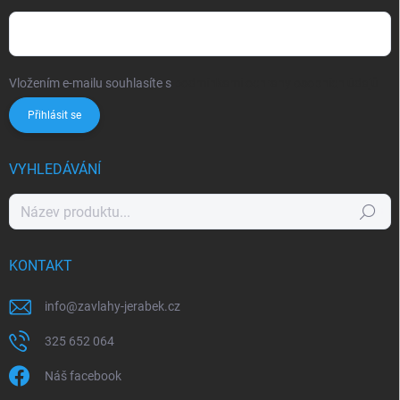
Vložením e-mailu souhlasíte s
podmínkami ochrany osobních údajů
Přihlásit se
VYHLEDÁVÁNÍ
Hledat
KONTAKT
info
@
zavlahy-jerabek.cz
325 652 064
Náš facebook