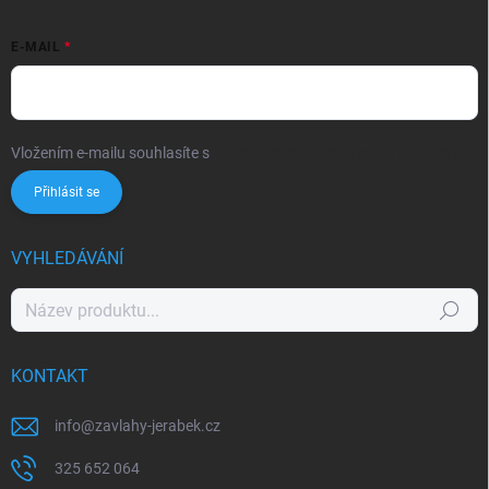
E-MAIL
Vložením e-mailu souhlasíte s
podmínkami ochrany osobních údajů
Přihlásit se
VYHLEDÁVÁNÍ
Hledat
KONTAKT
info
@
zavlahy-jerabek.cz
325 652 064