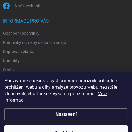
Náš facebook
INFORMACE PRO VÁS
Obchodní podmínky
Podmínky ochrany osobních údajů
Doprava a platba
Kontakty
O nás
Reklamace
Používáme cookies, abychom Vám umožnili pohodlné
prohlížení webu a díky analýze provozu webu neustále
zlepšovali jeho funkce, výkon a použitelnost.
Více
informací
Nastavení
Copyright 2026
zavlahy-jerabek.cz
. Všechna práva vyhrazena.