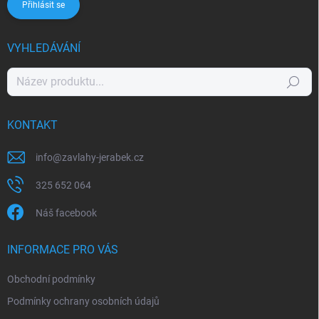
Přihlásit se
VYHLEDÁVÁNÍ
Hledat
KONTAKT
info
@
zavlahy-jerabek.cz
325 652 064
Náš facebook
INFORMACE PRO VÁS
Obchodní podmínky
Podmínky ochrany osobních údajů