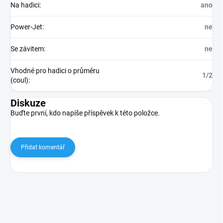
Na hadici
:
ano
Power-Jet
:
ne
Se závitem
:
ne
Vhodné pro hadici o průměru
1/2
(coul)
:
Diskuze
Buďte první, kdo napíše příspěvek k této položce.
Přidat komentář