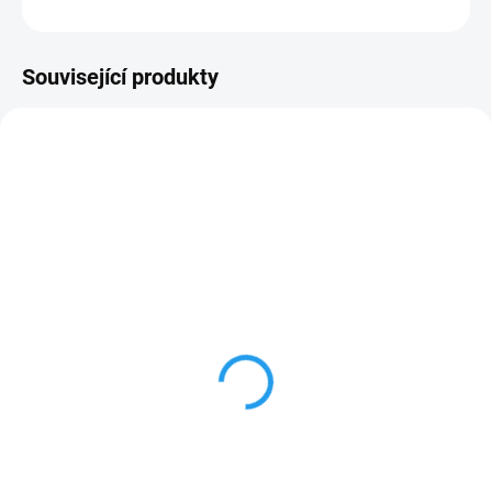
ZEPTAT SE
Související produkty
NOVINKA
NOVINKA
B010452
B050181
SKLADEM
SKLADEM
(13 KS)
(5 KS)
Adaptér vněj. závit 3/4"
Zahradní hadice NTS
mosaz BR-2185
Jeans 1/2" - 15m
NTSJS1/215
34 Kč
396 Kč
Do košíku
Do košíku
Mosazný adaptér pro