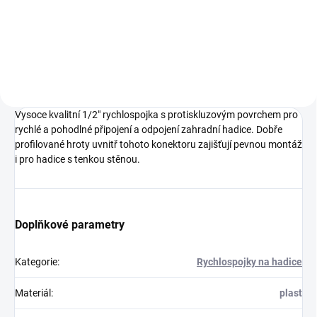
rychlospojky s vnějším 3/4"
Vysoce kvalitní inovativní hadice
závitem.
s řadou exkluzivních vlastností.
Vysoce kvalitní 1/2" rychlospojka s protiskluzovým povrchem pro
rychlé a pohodlné připojení a odpojení zahradní hadice. Dobře
profilované hroty uvnitř tohoto konektoru zajišťují pevnou montáž
i pro hadice s tenkou stěnou.
Doplňkové parametry
Kategorie
:
Rychlospojky na hadice
Materiál
:
plast