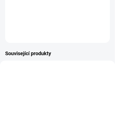
konstrukci a jejich výhodou je snadná obsluha. Vsuvka se zasune
do spojky a zajistí se pojistnými páčkami, které jsou součástí
spojky.
DETAILNÍ INFORMACE
ZEPTAT SE
Související produkty
B010451
NA DOTAZ
Hadice LayFlat AGRO