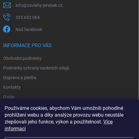
info
@
zavlahy-jerabek.cz
325 652 064
Náš facebook
INFORMACE PRO VÁS
Obchodní podmínky
Podmínky ochrany osobních údajů
Doprava a platba
Kontakty
O nás
Reklamace
Používáme cookies, abychom Vám umožnili pohodlné
prohlížení webu a díky analýze provozu webu neustále
zlepšovali jeho funkce, výkon a použitelnost.
Více
informací