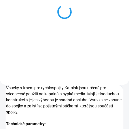
PVC 21bar 3" - 50m
11 400 Kč
Detail
Flexibilní plochá hadice s
tlakovou odolností
4BAR.Vyznačuje se vysokou
odolností proti oděru a UV záření,
nízkou hmotností, potažena
měkkým PE termoplastickým
materiálem, díky...
Vsuvky s trnem pro rychlospojky Kamlok jsou určené pro
všeobecné použití na kapalná a sypká media. Mají jednoduchou
konstrukci a jejich výhodou je snadná obsluha. Vsuvka se zasune
do spojky a zajistí se pojistnými páčkami, které jsou součástí
spojky.
Technické parametry: