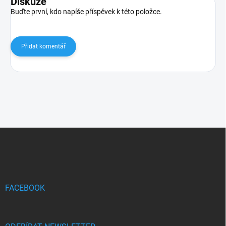
Diskuze
Buďte první, kdo napíše příspěvek k této položce.
Přidat komentář
Z
á
p
a
t
í
FACEBOOK