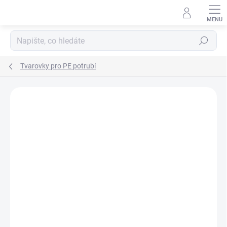
Přejít
na
obsah
Hledat
Tvarovky pro PE potrubí
Neohodnoceno
Podrobnosti hodnocení