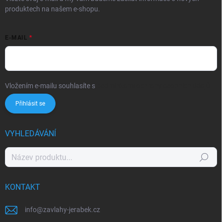
produktech na našem e-shopu.
E-MAIL
Vložením e-mailu souhlasíte s
podmínkami ochrany osobních údajů
Přihlásit se
VYHLEDÁVÁNÍ
Hledat
KONTAKT
info
@
zavlahy-jerabek.cz