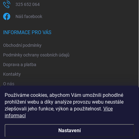
325 652 064
Náš facebook
INFORMACE PRO VÁS
Obchodní podmínky
Podmínky ochrany osobních údajů
Doprava a platba
Kontakty
O nás
Reklamace
Používáme cookies, abychom Vám umožnili pohodlné
prohlížení webu a díky analýze provozu webu neustále
zlepšovali jeho funkce, výkon a použitelnost.
Více
informací
Nastavení