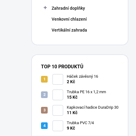
Zahradní doplňky
Venkovní chlazení
Vertikální zahrada
TOP 10 PRODUKTŮ
Háček závěsný 16
2 Kč
Trubka PE 16 x 1,2 mm
15 Kč
Kapkovací hadice DuraDrip 30
11 Kč
Trubka PVC 7/4
9 Kč