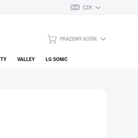
CZK
PRÁZDNÝ KOŠÍK
NÁKUPNÍ
KOŠÍK
KTY
VALLEY
LG SONIC
:
BRADAS
 Kč
ná
LADEM
(99 KS)
: