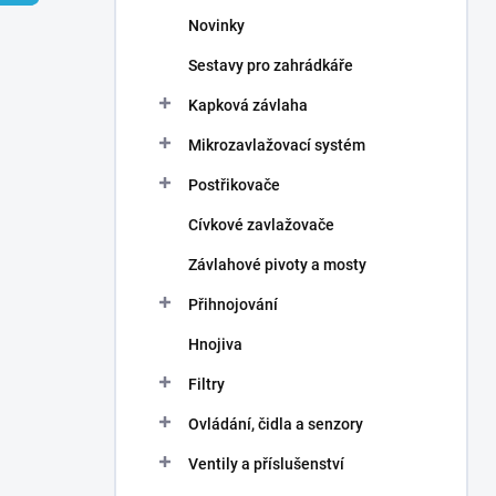
n
Novinky
í
p
Sestavy pro zahrádkáře
a
n
Kapková závlaha
e
Mikrozavlažovací systém
l
Postřikovače
Cívkové zavlažovače
Závlahové pivoty a mosty
Přihnojování
Hnojiva
Filtry
Ovládání, čidla a senzory
Ventily a příslušenství