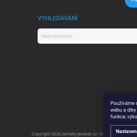
Při
VYHLEDÁVÁNÍ
Používáme c
webu a díky
funkce, výko
Nastaven
Copyright 2026
zavlahy-jerabek.cz
. Všechna práva vyh