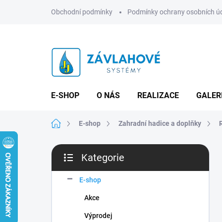
Přejít
Obchodní podmínky
Podmínky ochrany osobních ú
na
obsah
E-SHOP
O NÁS
REALIZACE
GALER
Domů
E-shop
Zahradní hadice a doplňky
P
Kategorie
o
Přeskočit
s
kategorie
t
E-shop
r
Akce
a
n
Výprodej