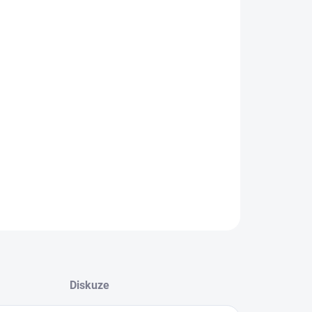
−
+
Přidat do košíku
tový T-kus pro připojení třech 3/4" hadic.
ILNÍ INFORMACE
ZEPTAT SE
Diskuze