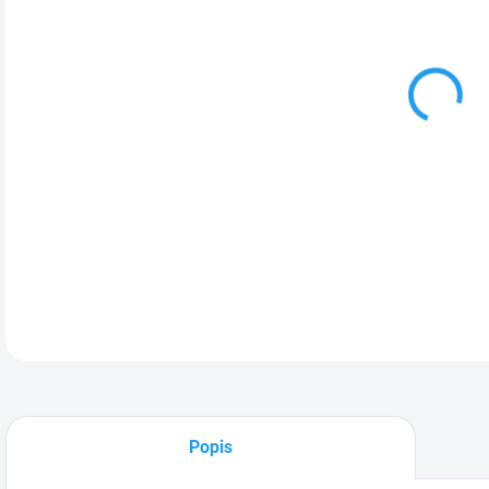
Plas
DETA
Popis