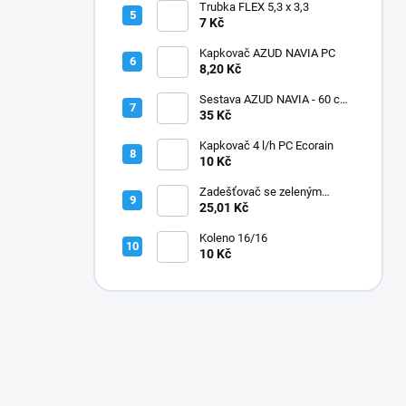
Trubka FLEX 5,3 x 3,3
7 Kč
Kapkovač AZUD NAVIA PC
8,20 Kč
Sestava AZUD NAVIA - 60 cm,
jehly zahnuté
35 Kč
Kapkovač 4 l/h PC Ecorain
10 Kč
Zadešťovač se zeleným
rotorem a žlutou tryskou
25,01 Kč
Koleno 16/16
10 Kč