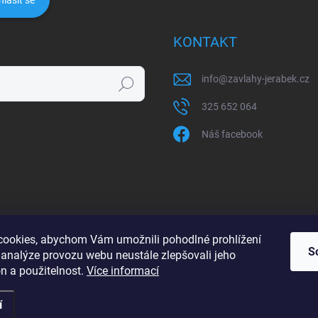
hlásit se
KONTAKT
info
@
zavlahy-jerabek.cz
Hledat
325 652 064
Náš facebook
ookies, abychom Vám umožnili pohodlné prohlížení
S
 analýze provozu webu neustále zlepšovali jeho
n a použitelnost.
Více informací
í
razena.