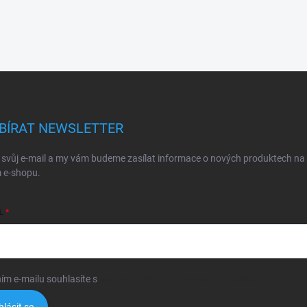
BÍRAT NEWSLETTER
 svůj e-mail a my vám budeme zasílat informace o nových produktech na
 e-shopu.
L
ím e-mailu souhlasíte s
podmínkami ochrany osobních údajů