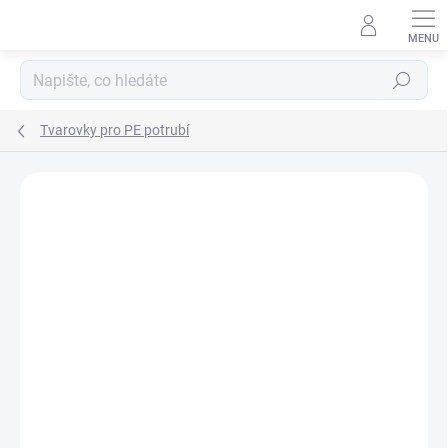
Přejít
na
obsah
Hledat
Tvarovky pro PE potrubí
Neohodnoceno
Podrobnosti hodnocení