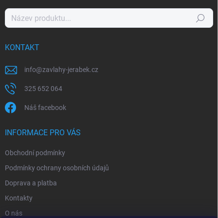
Hledat
KONTAKT
info
@
zavlahy-jerabek.cz
325 652 064
Náš facebook
INFORMACE PRO VÁS
Obchodní podmínky
Podmínky ochrany osobních údajů
Doprava a platba
Kontakty
O nás