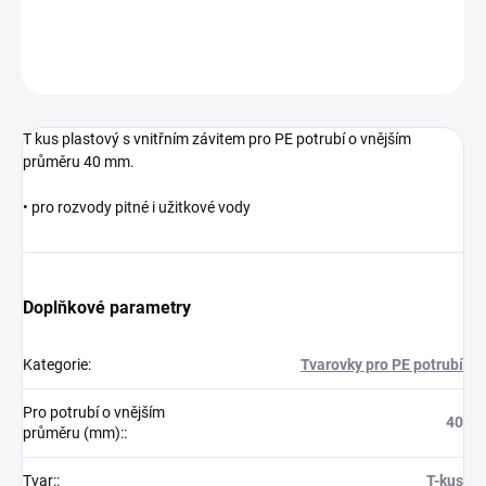
DETAILNÍ INFORMACE
ZEPTAT SE
T kus plastový s vnitřním závitem pro PE potrubí o vnějším
průměru 40 mm.
• pro rozvody pitné i užitkové vody
Doplňkové parametry
Kategorie
:
Tvarovky pro PE potrubí
Pro potrubí o vnějším
40
průměru (mm):
:
Tvar:
:
T-kus