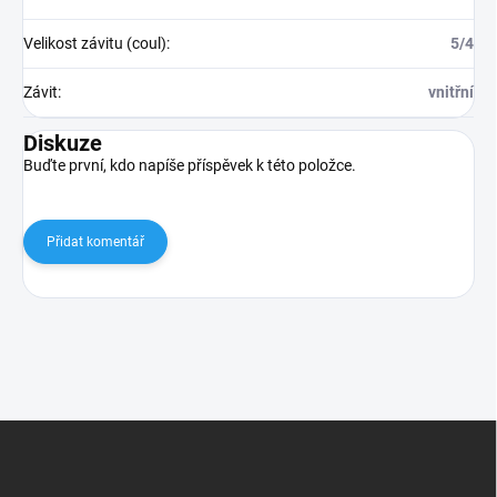
Velikost závitu (coul)
:
5/4
Závit
:
vnitřní
Diskuze
Buďte první, kdo napíše příspěvek k této položce.
Přidat komentář
Z
á
p