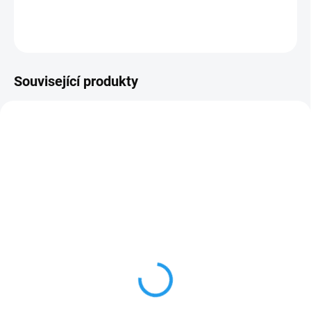
DETAILNÍ INFORMACE
ZEPTAT SE
Související produkty
18035
SKLADEM
(>100 KS)
Kapkovač DeltaDrip 0-
6l/hod koncový
10 Kč
Do košíku