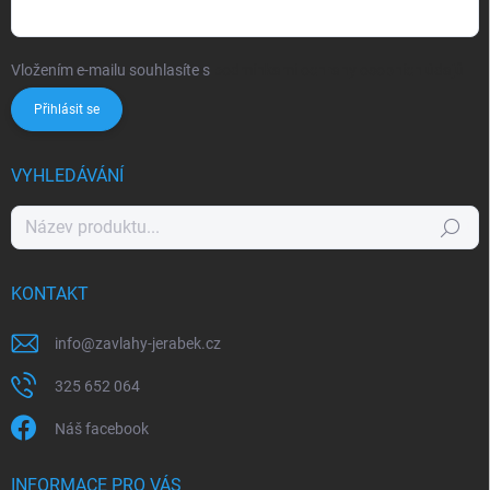
Vložením e-mailu souhlasíte s
podmínkami ochrany osobních údajů
Přihlásit se
VYHLEDÁVÁNÍ
Hledat
KONTAKT
info
@
zavlahy-jerabek.cz
325 652 064
Náš facebook
INFORMACE PRO VÁS