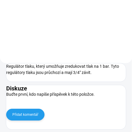
Kapkovač s nastavitelným
průtokem od úplného uzavření po
6 l/hod. Tento kapkovač je
koncový.
Regulátor tlaku, který umožňuje zredukovat tlak na 1 bar. Tyto
regulátory tlaku jsou průchozí a mají 3/4" závit.
Diskuze
Buďte první, kdo napíše příspěvek k této položce.
Přidat komentář