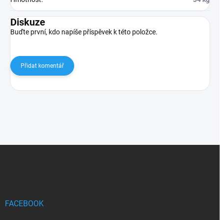
Diskuze
Buďte první, kdo napíše příspěvek k této položce.
Přidat komentář
Z
á
p
a
t
í
FACEBOOK