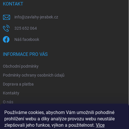
KONTAKT
info
@
zavlahy-jerabek.cz
325 652 064
Náš facebook
INFORMACE PRO VÁS
Obchodní podmínky
Podmínky ochrany osobních údajů
Doprava a platba
Kontakty
O nás
Reklamace
Používáme cookies, abychom Vám umožnili pohodlné
prohlížení webu a díky analýze provozu webu neustále
zlepšovali jeho funkce, výkon a použitelnost.
Více