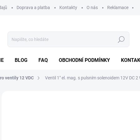
dajů
Doprava a platba
Kontakty
O nás
Reklamace
Hledat
IE
BLOG
FAQ
OBCHODNÍ PODMÍNKY
KONTA
ro ventily 12 VDC
Ventil 1" el. mag. s pulsním solenoidem 12V DC 2 
Neohodnoceno
Podrobnosti hodnocení
ZNAČKA
1 
Měr
SK
cena