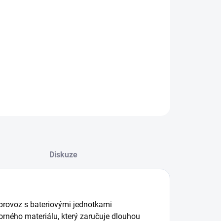
−
+
Přidat do košíku
ktromagnetický ventil s pulsním solenoidem 12 V DC
va ovládací vodiče.
ILNÍ INFORMACE
ZEPTAT SE
Diskuze
 provoz s bateriovými jednotkami
orného materiálu, který zaručuje dlouhou