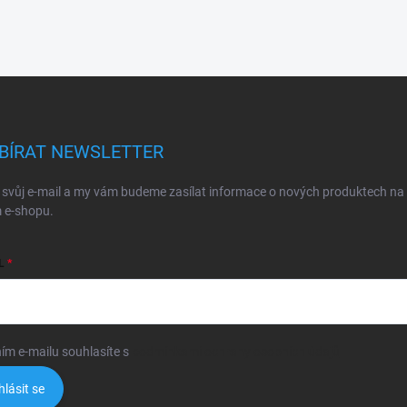
BÍRAT NEWSLETTER
 svůj e-mail a my vám budeme zasílat informace o nových produktech na
 e-shopu.
L
ím e-mailu souhlasíte s
podmínkami ochrany osobních údajů
hlásit se