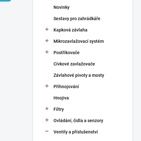
n
Novinky
í
p
Sestavy pro zahrádkáře
a
n
Kapková závlaha
e
Mikrozavlažovací systém
l
Postřikovače
Cívkové zavlažovače
Závlahové pivoty a mosty
Přihnojování
Hnojiva
Filtry
Ovládání, čidla a senzory
Ventily a příslušenství