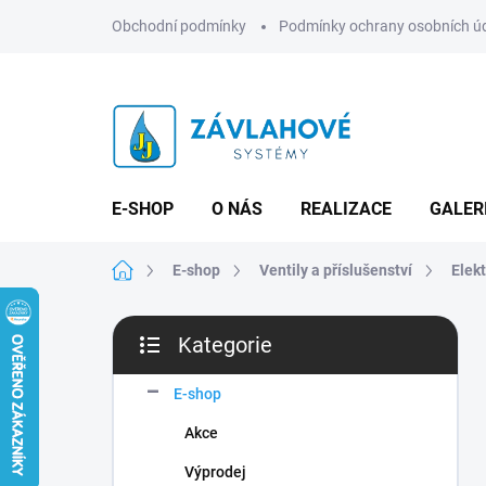
Přejít
Obchodní podmínky
Podmínky ochrany osobních ú
na
obsah
E-SHOP
O NÁS
REALIZACE
GALER
Domů
E-shop
Ventily a příslušenství
Elekt
P
Kategorie
o
Přeskočit
s
kategorie
t
E-shop
r
Akce
a
n
Výprodej