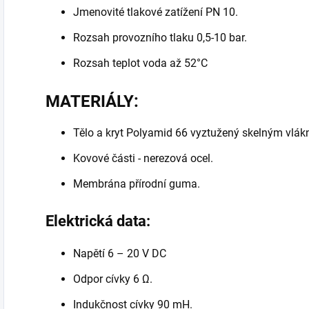
Jmenovité tlakové zatížení PN 10.
Rozsah provozního tlaku 0,5-10 bar.
Rozsah teplot voda až 52°C
MATERIÁLY:
Tělo a kryt Polyamid 66 vyztužený skelným vlá
Kovové části - nerezová ocel.
Membrána přírodní guma.
Elektrická data:
Napětí 6 – 20 V DC
Odpor cívky 6 Ω.
Indukčnost cívky 90 mH.