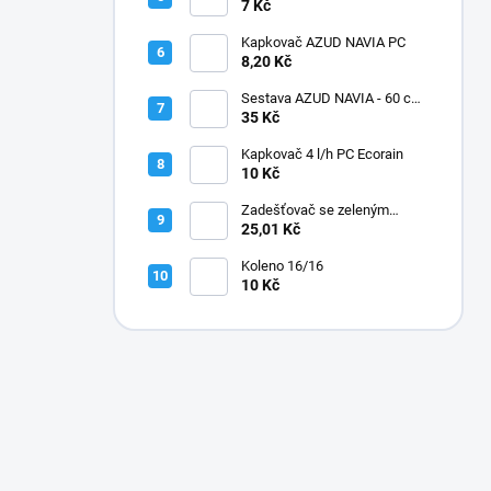
7 Kč
Kapkovač AZUD NAVIA PC
8,20 Kč
Sestava AZUD NAVIA - 60 cm,
jehly zahnuté
35 Kč
Kapkovač 4 l/h PC Ecorain
10 Kč
Zadešťovač se zeleným
rotorem a žlutou tryskou
25,01 Kč
Koleno 16/16
10 Kč