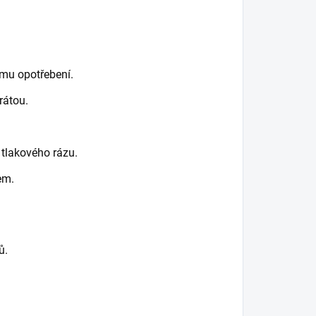
ímu opotřebení.
rátou.
 tlakového rázu.
em.
ů.