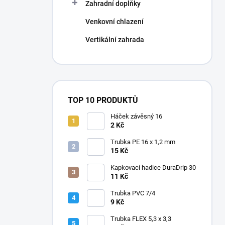
Zahradní doplňky
Venkovní chlazení
Vertikální zahrada
TOP 10 PRODUKTŮ
Háček závěsný 16
2 Kč
Trubka PE 16 x 1,2 mm
15 Kč
Kapkovací hadice DuraDrip 30
11 Kč
Trubka PVC 7/4
9 Kč
Trubka FLEX 5,3 x 3,3