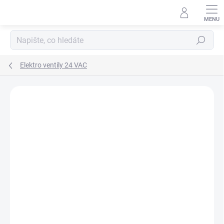
Přejít
na
obsah
Hledat
Elektro ventily 24 VAC
Neohodnoceno
Podrobnosti hodnocení
ZNAČKA:
GALCON