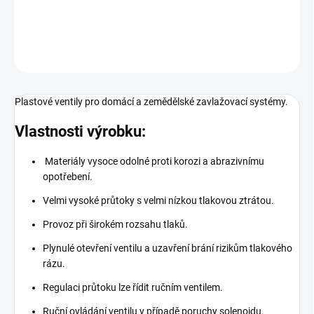
DETAILNÍ INFORMACE
ZEPTAT SE
Plastové ventily pro domácí a zemědělské zavlažovací systémy.
Vlastnosti výrobku:
Materiály vysoce odolné proti korozi a abrazivnímu
opotřebení.
Velmi vysoké průtoky s velmi nízkou tlakovou ztrátou.
Provoz při širokém rozsahu tlaků.
Plynulé otevření ventilu a uzavření brání rizikům tlakového
rázu.
Regulaci průtoku lze řídit ručním ventilem.
Ruční ovládání ventilu v případě poruchy solenoidu.