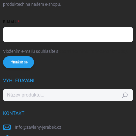
produktech na našem e-shopu.
E-MAIL
Vložením e-mailu souhlasíte s
podmínkami ochrany osobních údajů
Přihlásit se
VYHLEDÁVÁNÍ
Hledat
KONTAKT
info
@
zavlahy-jerabek.cz