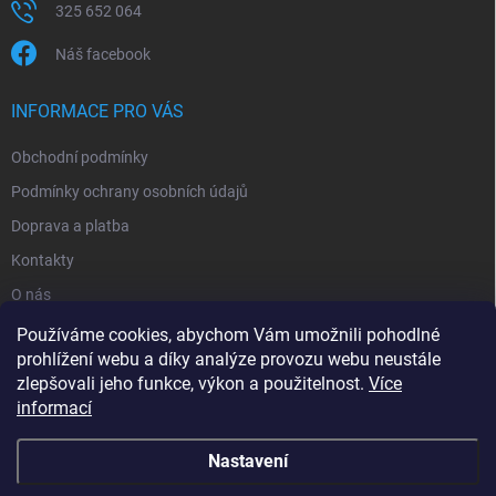
325 652 064
Náš facebook
INFORMACE PRO VÁS
Obchodní podmínky
Podmínky ochrany osobních údajů
Doprava a platba
Kontakty
O nás
Reklamace
Používáme cookies, abychom Vám umožnili pohodlné
prohlížení webu a díky analýze provozu webu neustále
zlepšovali jeho funkce, výkon a použitelnost.
Více
informací
Nastavení