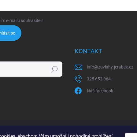
ím e-mailu souhlasíte s
podmínkami ochrany osobních údajů
hlásit se
KONTAKT
info
@
zavlahy-jerabek.cz
Hledat
325 652 064
Náš facebook
ookies, abychom Vám umožnili pohodlné prohlížení