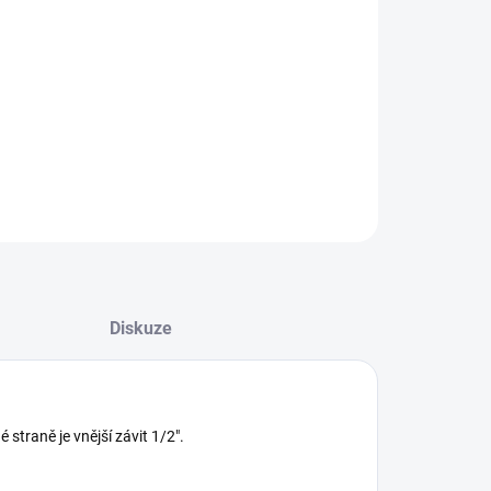
tový ventil pro připojení trubky o průměru 16 mm.
ruhé straně je vnější závit 1/2".
ILNÍ INFORMACE
ZEPTAT SE
Diskuze
straně je vnější závit 1/2".