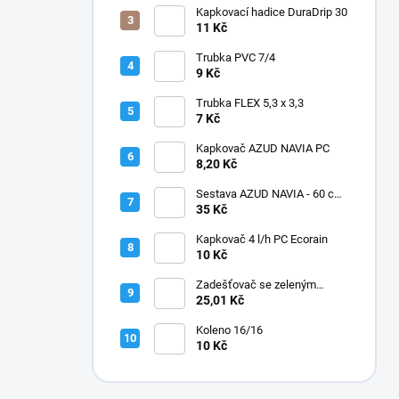
Kapkovací hadice DuraDrip 30
11 Kč
Trubka PVC 7/4
9 Kč
Trubka FLEX 5,3 x 3,3
7 Kč
Kapkovač AZUD NAVIA PC
8,20 Kč
Sestava AZUD NAVIA - 60 cm,
jehly zahnuté
35 Kč
Kapkovač 4 l/h PC Ecorain
10 Kč
Zadešťovač se zeleným
rotorem a žlutou tryskou
25,01 Kč
Koleno 16/16
10 Kč