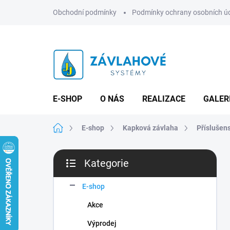
Přejít
Obchodní podmínky
Podmínky ochrany osobních ú
na
obsah
E-SHOP
O NÁS
REALIZACE
GALER
Domů
E-shop
Kapková závlaha
Příslušens
P
Kategorie
o
Přeskočit
s
kategorie
t
E-shop
r
Akce
a
n
Výprodej