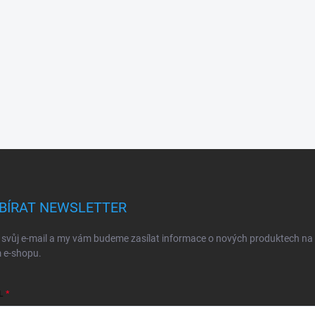
BÍRAT NEWSLETTER
 svůj e-mail a my vám budeme zasílat informace o nových produktech na
 e-shopu.
L