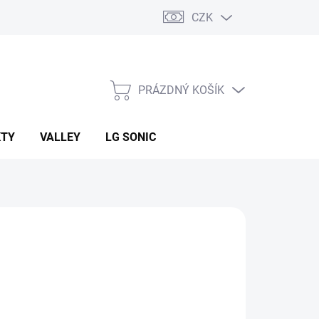
CZK
PRÁZDNÝ KOŠÍK
NÁKUPNÍ
KOŠÍK
KTY
VALLEY
LG SONIC
:
AZUD
 Kč
ná
 DOTAZ
: