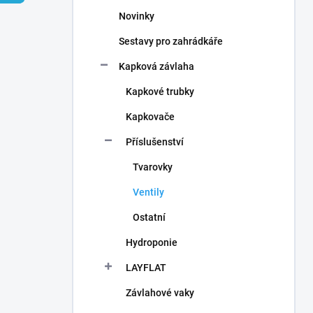
n
Novinky
í
p
Sestavy pro zahrádkáře
a
n
Kapková závlaha
e
Kapkové trubky
l
Kapkovače
Příslušenství
Tvarovky
Ventily
Ostatní
Hydroponie
LAYFLAT
Závlahové vaky