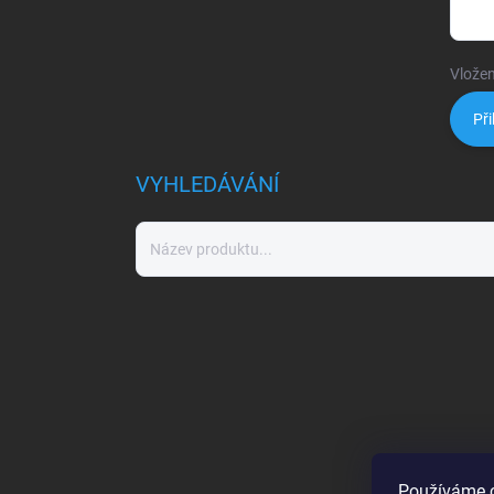
Vložen
Při
VYHLEDÁVÁNÍ
Používáme c