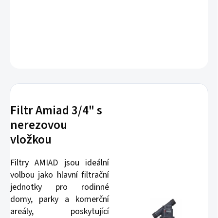
Filtr vyrobený z kvalitního odolného plastu s nerezovou vložkou.
Připojení pomocí 3/4".
DETAILNÍ INFORMACE
ZEPTAT SE
Filtr Amiad 3/4" s
nerezovou
vložkou
Filtry AMIAD jsou ideální
volbou jako hlavní filtrační
jednotky pro rodinné
domy, parky a komerční
areály, poskytující