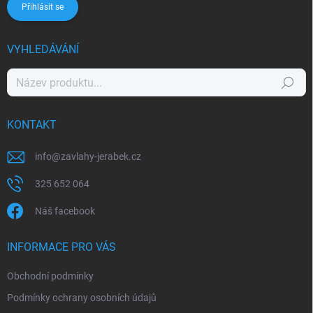
Přihlásit se
VYHLEDÁVÁNÍ
Hledat
KONTAKT
info
@
zavlahy-jerabek.cz
325 652 064
Náš facebook
INFORMACE PRO VÁS
Obchodní podmínky
Podmínky ochrany osobních údajů