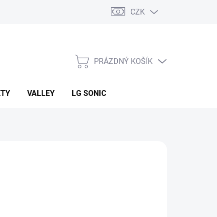
CZK
PRÁZDNÝ KOŠÍK
NÁKUPNÍ
KOŠÍK
KTY
VALLEY
LG SONIC
:
BRADAS
49 Kč
ná
LADEM
(20 KS)
: