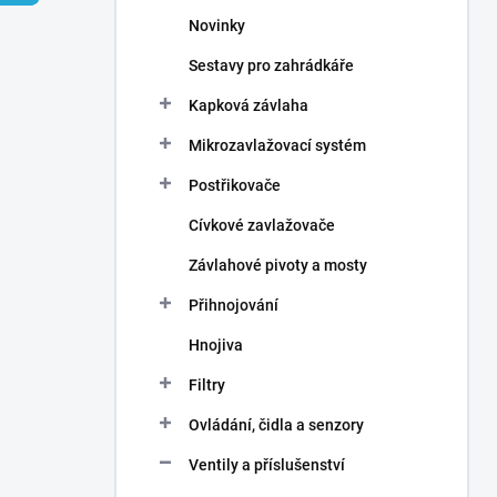
n
Novinky
í
p
Sestavy pro zahrádkáře
a
n
Kapková závlaha
e
Mikrozavlažovací systém
l
Postřikovače
Cívkové zavlažovače
Závlahové pivoty a mosty
Přihnojování
Hnojiva
Filtry
Ovládání, čidla a senzory
Ventily a příslušenství