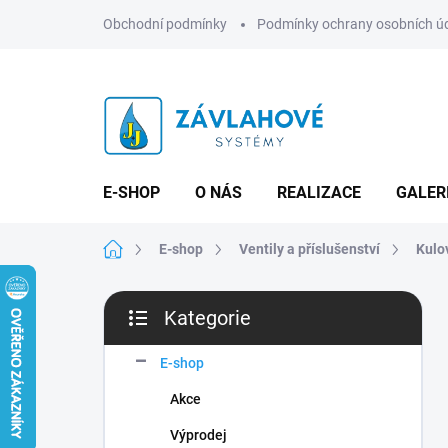
Přejít
Obchodní podmínky
Podmínky ochrany osobních ú
na
obsah
E-SHOP
O NÁS
REALIZACE
GALER
Domů
E-shop
Ventily a příslušenství
Kulo
P
Kategorie
o
Přeskočit
s
kategorie
t
E-shop
r
Akce
a
n
Výprodej