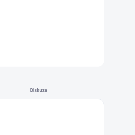
−
+
Přidat do košíku
adní kulový ventil 3/4" s dvěma 1" výstupy
ILNÍ INFORMACE
ZEPTAT SE
Diskuze