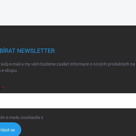
BÍRAT NEWSLETTER
 svůj e-mail a my vám budeme zasílat informace o nových produktech na
 e-shopu.
L
ím e-mailu souhlasíte s
podmínkami ochrany osobních údajů
hlásit se