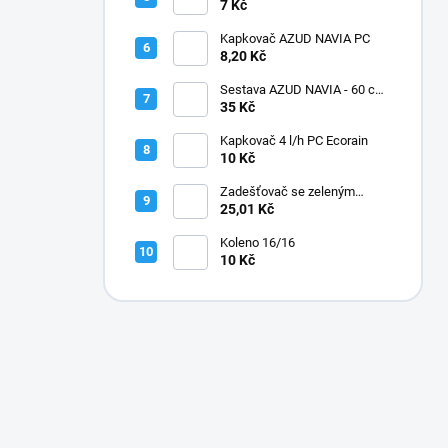
7 Kč
Kapkovač AZUD NAVIA PC
8,20 Kč
Sestava AZUD NAVIA - 60 cm,
jehly zahnuté
35 Kč
Kapkovač 4 l/h PC Ecorain
10 Kč
Zadešťovač se zeleným
rotorem a žlutou tryskou
25,01 Kč
Koleno 16/16
10 Kč