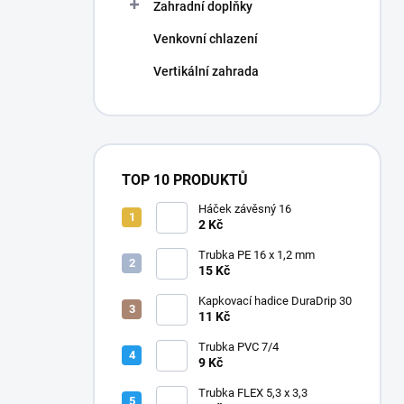
Zahradní doplňky
Venkovní chlazení
Vertikální zahrada
TOP 10 PRODUKTŮ
Háček závěsný 16
2 Kč
Trubka PE 16 x 1,2 mm
15 Kč
Kapkovací hadice DuraDrip 30
11 Kč
Trubka PVC 7/4
9 Kč
Trubka FLEX 5,3 x 3,3