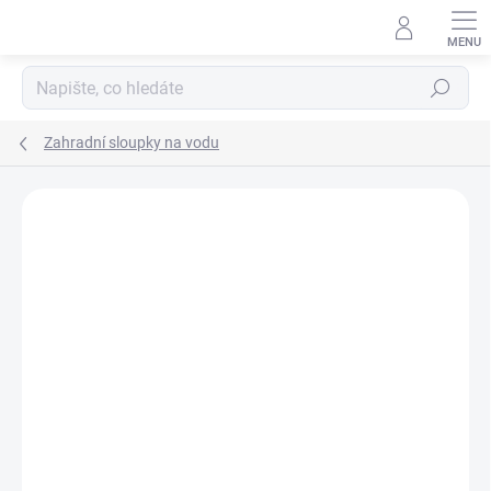
Přejít
na
obsah
Hledat
Zahradní sloupky na vodu
Neohodnoceno
Podrobnosti hodnocení
ZNAČKA:
BRADAS