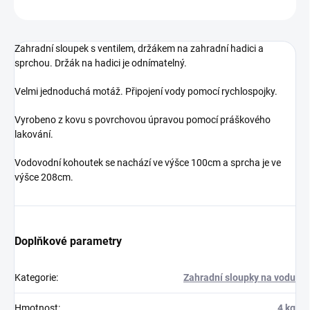
ZEPTAT SE
Zahradní sloupek s ventilem, držákem na zahradní hadici a
sprchou. Držák na hadici je odnímatelný.
Velmi jednoduchá motáž. Připojení vody pomocí rychlospojky.
Vyrobeno z kovu s povrchovou úpravou pomocí práškového
lakování.
Vodovodní kohoutek se nachází ve výšce 100cm a sprcha je ve
výšce 208cm.
Doplňkové parametry
Kategorie
:
Zahradní sloupky na vodu
Hmotnost
:
4 kg