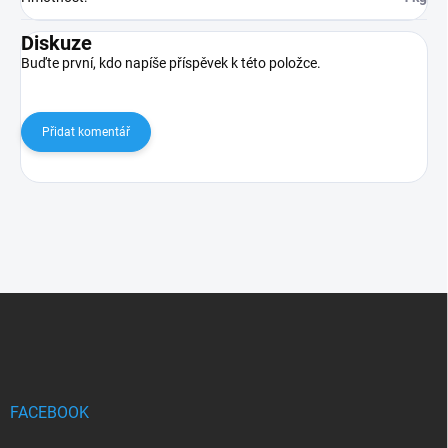
Diskuze
Buďte první, kdo napíše příspěvek k této položce.
Přidat komentář
Z
á
p
a
t
í
FACEBOOK