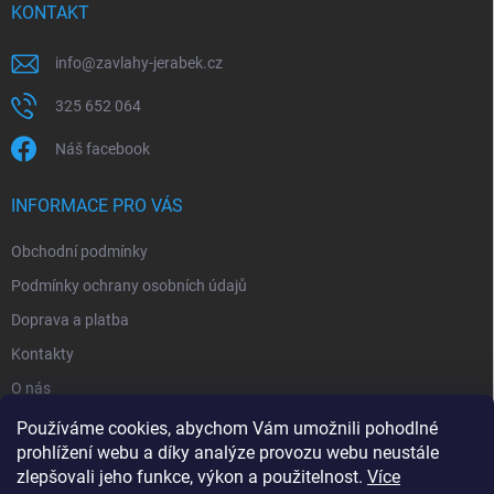
KONTAKT
info
@
zavlahy-jerabek.cz
325 652 064
Náš facebook
INFORMACE PRO VÁS
Obchodní podmínky
Podmínky ochrany osobních údajů
Doprava a platba
Kontakty
O nás
Reklamace
Používáme cookies, abychom Vám umožnili pohodlné
prohlížení webu a díky analýze provozu webu neustále
zlepšovali jeho funkce, výkon a použitelnost.
Více