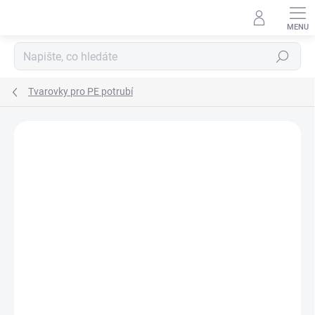
Přejít
na
obsah
Hledat
Tvarovky pro PE potrubí
Neohodnoceno
Podrobnosti hodnocení