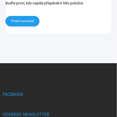
Buďte první, kdo napíše příspěvek k této položce.
Přidat komentář
Z
á
p
a
t
í
FACEBOOK
ODEBÍRAT NEWSLETTER