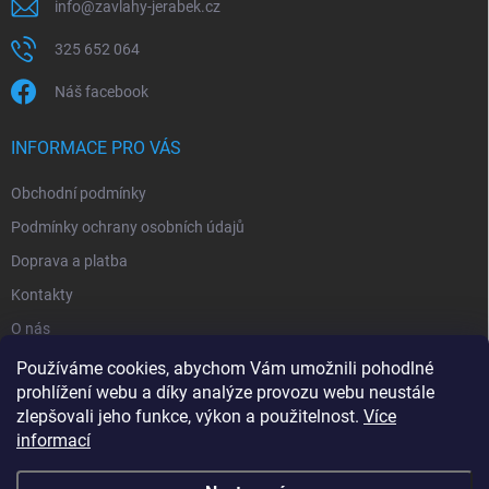
info
@
zavlahy-jerabek.cz
325 652 064
Náš facebook
INFORMACE PRO VÁS
Obchodní podmínky
Podmínky ochrany osobních údajů
Doprava a platba
Kontakty
O nás
Reklamace
Používáme cookies, abychom Vám umožnili pohodlné
prohlížení webu a díky analýze provozu webu neustále
zlepšovali jeho funkce, výkon a použitelnost.
Více
informací