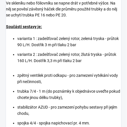
Ve skleníku nebo fóliovníku se napne drát v potřebné výšce. Na
něj se pověsí závěsný háček dle průměru použité trubky a do něj
se uchytí trubka PE 16 nebo PE 20.
Součástí sestavy je:
varianta 1 : zadešťovač zelený rotor, zelená tryska - průtok
90 L/H. Dostřik 3 m při tlaku 2 bar
varianta 2 : zadešťovač zelený rotor, žlutá tryska - průtok
160 L/H. Dostřik 3,3 m při tlaku 2 bar
zpětný ventilek proti odkapu - pro zamezení vytékání vody
při nečinnosti,
trubka 7/4 - 1 m (do poznámky k objednávce uveďte pokud
chcete jinou délku trubky),
stabilizátor AZUD - pro zamezení pohybu sestavy při jejím
chodu,
spojka 4/4 - spojka napichovací pr. 4 mm.