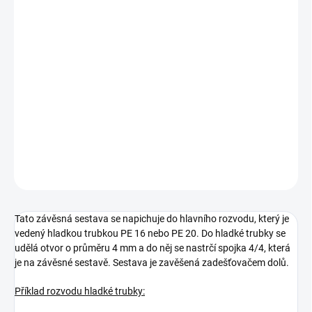
VARIANTA
−
+
Přidat do košíku
Závěsná sestava vhodná do skleníků nebo fóliovníků. Pro závlahu
shora.
DETAILNÍ INFORMACE
ZEPTAT SE
Tato závěsná sestava se napichuje do hlavního rozvodu, který je
vedený hladkou trubkou PE 16 nebo PE 20. Do hladké trubky se
udělá otvor o průměru 4 mm a do něj se nastrčí spojka 4/4, která
je na závěsné sestavě. Sestava je zavěšená zadešťovačem dolů.
Příklad rozvodu hladké trubky: