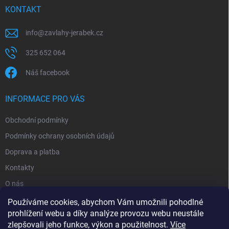
KONTAKT
info
@
zavlahy-jerabek.cz
325 652 064
Náš facebook
INFORMACE PRO VÁS
Obchodní podmínky
Podmínky ochrany osobních údajů
Doprava a platba
Kontakty
O nás
Reklamace
Používáme cookies, abychom Vám umožnili pohodlné
prohlížení webu a díky analýze provozu webu neustále
zlepšovali jeho funkce, výkon a použitelnost.
Více