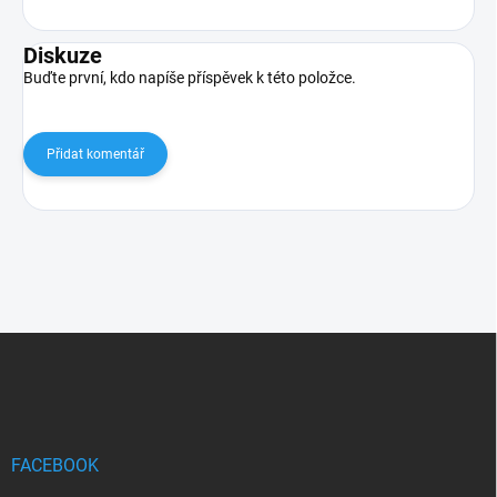
Diskuze
Buďte první, kdo napíše příspěvek k této položce.
Přidat komentář
Z
á
p
a
t
í
FACEBOOK