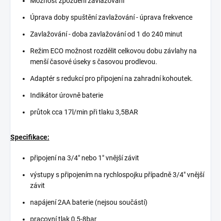
Možnost zpoždění zavlažování
Úprava doby spuštění zavlažování - úprava frekvence
Zavlažování - doba zavlažování od 1 do 240 minut
Režim ECO možnost rozdělit celkovou dobu závlahy na
menší časové úseky s časovou prodlevou.
Adaptér s redukcí pro připojení na zahradní kohoutek.
Indikátor úrovně baterie
průtok cca 17l/min při tlaku 3,5BAR
Specifikace:
připojení na 3/4" nebo 1" vnější závit
výstupy s připojením na rychlospojku případně 3/4" vnější
závit
napájení 2AA baterie (nejsou součástí)
pracovní tlak 0,5-8bar