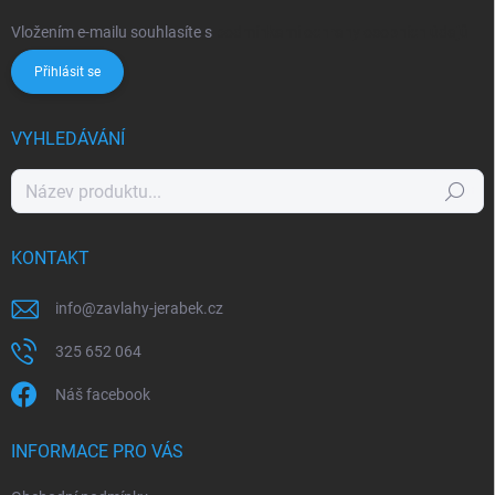
Vložením e-mailu souhlasíte s
podmínkami ochrany osobních údajů
Přihlásit se
VYHLEDÁVÁNÍ
Hledat
KONTAKT
info
@
zavlahy-jerabek.cz
325 652 064
Náš facebook
INFORMACE PRO VÁS