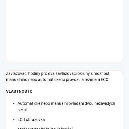
−
+
Přidat do košíku
Zavlažovací hodiny pro dva zavlažovací okruhy s možností
manuálního nebo automatického provozu a režimem ECO.
DETAILNÍ INFORMACE
ZEPTAT SE
Zavlažovací hodiny pro dva zavlažovací okruhy s možností
manuálního nebo automatického provozu a režimem ECO.
VLASTNOSTI:
Automatické nebo manuální ovládání dvou nezávislých
sekcí
LCD obrazovka