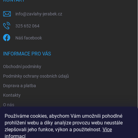
info
@
zavlahy-jerabek.cz
325 652 064
Náš facebook
INFORMACE PRO VÁS
Obchodní podmínky
Podmínky ochrany osobních údajů
Doprava a platba
Kontakty
O nás
Reklamace
Používáme cookies, abychom Vám umožnili pohodlné
prohlížení webu a díky analýze provozu webu neustále
zlepšovali jeho funkce, výkon a použitelnost.
Více
informací