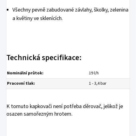
Všechny pevně zabudované závlahy, školky, zelenina
a květiny ve sklenících.
Technická specifikace:
Nominální průtok:
19 l/h
Pracovní tlak:
1 - 3,4 bar
K tomuto kapkovači není potřeba děrovač, jelikož je
osazen samořezným hrotem.