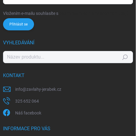
Vložením e-mailu souhlasíte s
podmínkami ochrany osobních údajů
Přihlásit se
VYHLEDÁVÁNÍ
Hledat
KONTAKT
info
@
zavlahy-jerabek.cz
325 652 064
Náš facebook
INFORMACE PRO VÁS