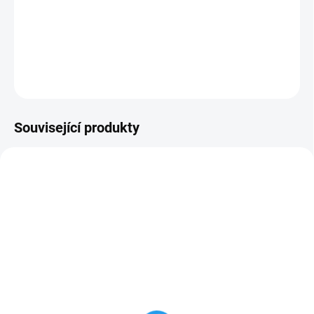
Kapkovač s nominálním průtokem 19 l/h a s tlakovou regulací.
Možnost přímého napojení kapkovače na trubku 5/3.
DETAILNÍ INFORMACE
ZEPTAT SE
Související produkty
NOVINKA
NOVINKA
1801712
1801713
SKLADEM
SKLADEM
(>100 KS)
(>100 KS)
Kapkovač 2 l/h s
Kapkovač 4 l/h s
kompenzací tlaku
kompenzací tlaku