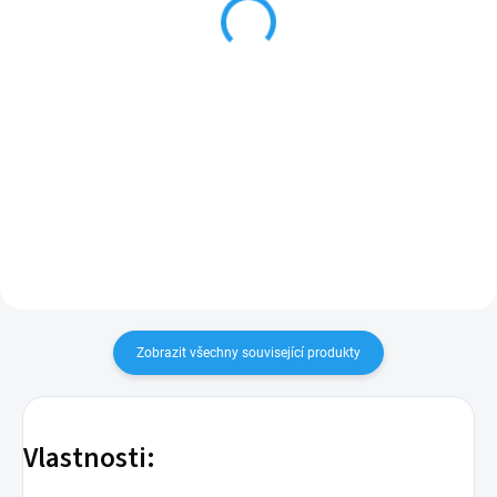
8 Kč
8 Kč
Do košíku
Do košíku
Kapkovač s nominálním
Kapkovač s nominálním
průtokem 2 l/h a s tlakovou
průtokem 4 l/h a s tlakovou
regulací. Možnost přímého
regulací. Možnost přímého
napojení kapkovače na trubku
napojení kapkovače na trubku
5/3.
5/3.
Zobrazit všechny související produkty
Vlastnosti: