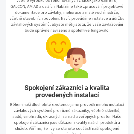
včetně výrobků od renomovaných značek jako Rain Bird,
GALCON, AMIAD a dalších. Nabízíme také zpracování projektové
dokumentace pro závlahy, meliorace a malé vodní nádrže,
včetně stavebních povolení. Navíc provádíme instalace a údržbu
závlahových systémů, abyste měli jistotu, že vaše zavlažování
bude správně navrženo a spolehlivě fungovalo.
Spokojení zákazníci a kvalita
provedených instalací
Během naší dlouholeté existence jsme provedli mnoho instalací
závlahových systémů pro různé zákazníky, včetně skleníků,
sadů, vinohradů, okrasných zahrad a veřejných prostor. Naše
spokojení zákazníci jsou důkazem kvality našich produktů a
služeb. Věříme, že i vy se stanete součástí naší spokojené