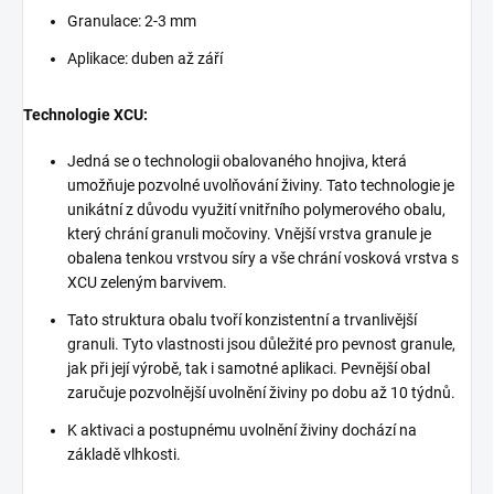
Granulace: 2-3 mm
Aplikace: duben až září
Technologie XCU:
Jedná se o technologii obalovaného hnojiva, která
umožňuje pozvolné uvolňování živiny. Tato technologie je
unikátní z důvodu využití vnitřního polymerového obalu,
který chrání granuli močoviny. Vnější vrstva granule je
obalena tenkou vrstvou síry a vše chrání vosková vrstva s
XCU zeleným barvivem.
Tato struktura obalu tvoří konzistentní a trvanlivější
granuli. Tyto vlastnosti jsou důležité pro pevnost granule,
jak při její výrobě, tak i samotné aplikaci. Pevnější obal
zaručuje pozvolnější uvolnění živiny po dobu až 10 týdnů.
K aktivaci a postupnému uvolnění živiny dochází na
základě vlhkosti.