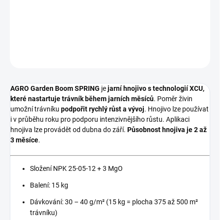
umožní trávníku podpořit rychlý růst a vývoj. Hnojivo lze používat i
v průběhu roku pro podporu intenzivnějšího růstu.
DETAILNÍ INFORMACE
ZEPTAT SE
AGRO Garden Boom SPRING
je
jarní hnojivo s technologií XCU,
které nastartuje trávník během jarních měsíců
. Poměr živin
umožní trávníku
podpořit rychlý růst a vývoj
. Hnojivo lze používat
i v průběhu roku pro podporu intenzivnějšího růstu. Aplikaci
hnojiva lze provádět od dubna do září.
Působnost hnojiva je 2 až
3 měsíce
.
Složení NPK 25-05-12 + 3 MgO
Balení: 15 kg
Dávkování: 30 – 40 g/m² (15 kg = plocha 375 až 500 m²
trávníku)