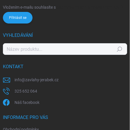
Vložením e-mailu souhlasíte s
podmínkami ochrany osobních údajů
Přihlásit se
VYHLEDÁVÁNÍ
Hledat
KONTAKT
info
@
zavlahy-jerabek.cz
325 652 064
Náš facebook
INFORMACE PRO VÁS
Obchodní podmínky