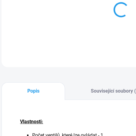
Vel
pro
zahr
DETA
Popis
Související soubory 
Vlastnosti:
Počet ventilů, které lze ovládat - 1.