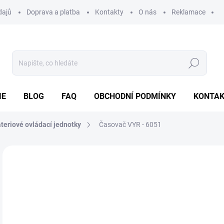
dajů
Doprava a platba
Kontakty
O nás
Reklamace
Hledat
IE
BLOG
FAQ
OBCHODNÍ PODMÍNKY
KONTA
teriové ovládací jednotky
Časovač VYR - 6051
Neohodnoceno
Podrobnosti hodnocení
ZNAČKA
1 
Měr
NA
cena