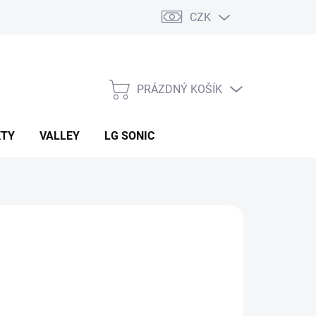
CZK
PRÁZDNÝ KOŠÍK
NÁKUPNÍ
KOŠÍK
KTY
VALLEY
LG SONIC
:
VYRSA
634 Kč
ná
 DOTAZ
: