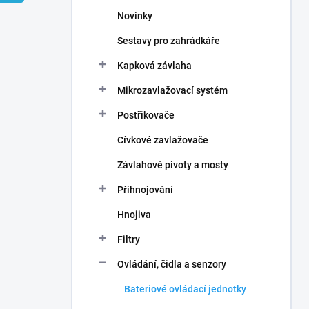
n
Novinky
í
p
Sestavy pro zahrádkáře
a
n
Kapková závlaha
e
Mikrozavlažovací systém
l
Postřikovače
Cívkové zavlažovače
Závlahové pivoty a mosty
Přihnojování
Hnojiva
Filtry
Ovládání, čidla a senzory
Bateriové ovládací jednotky