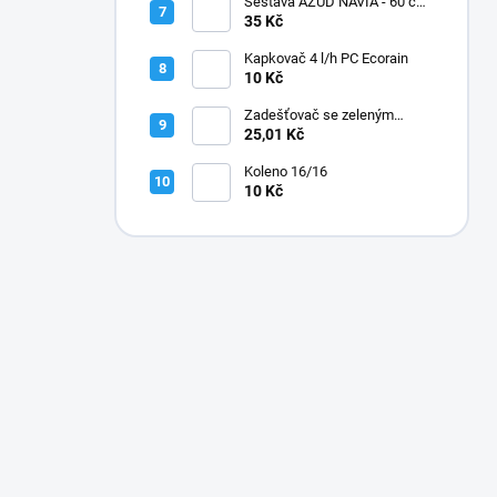
Sestava AZUD NAVIA - 60 cm,
jehly zahnuté
35 Kč
Kapkovač 4 l/h PC Ecorain
10 Kč
Zadešťovač se zeleným
rotorem a žlutou tryskou
25,01 Kč
Koleno 16/16
10 Kč