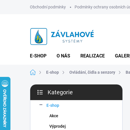
Přejít
Obchodní podmínky
Podmínky ochrany osobních ú
na
obsah
E-SHOP
O NÁS
REALIZACE
GALER
Domů
E-shop
Ovládání, čidla a senzory
Ba
P
Kategorie
o
Přeskočit
s
kategorie
t
E-shop
r
Akce
a
n
Výprodej