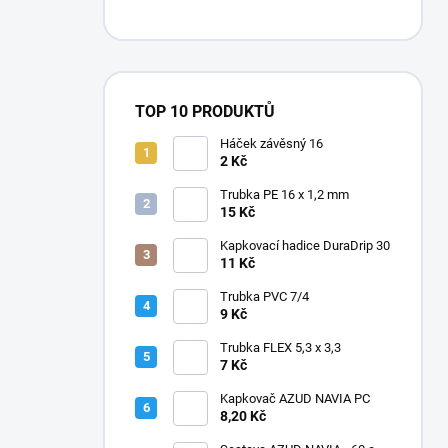
TOP 10 PRODUKTŮ
Háček závěsný 16
2 Kč
Trubka PE 16 x 1,2 mm
15 Kč
Kapkovací hadice DuraDrip 30
11 Kč
Trubka PVC 7/4
9 Kč
Trubka FLEX 5,3 x 3,3
7 Kč
Kapkovač AZUD NAVIA PC
8,20 Kč