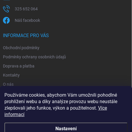
325 652 064
Náš facebook
INFORMACE PRO VÁS
Obchodní podmínky
Podmínky ochrany osobních údajů
Doprava a platba
Kontakty
O nás
Reklamace
Používáme cookies, abychom Vám umožnili pohodlné
prohlížení webu a díky analýze provozu webu neustále
zlepšovali jeho funkce, výkon a použitelnost.
Více
informací
Nastavení