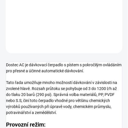
−
+
Přidat do košíku
Dostec AC je dávkovací čerpadlo s pístem s pokročilým ovládáním
pro přesné a účinné automatické dávkování.
DETAILNÍ INFORMACE
ZEPTAT SE
Dostec AC je dávkovací čerpadlo s pístem s pokročilým ovládáním
pro přesné a účinné automatické dávkování.
Tato řada umožňuje mnoho možností dávkování v závislosti na
zvolené hlavě. Rozsah průtoku se pohybuje od 3 do 1200 l/h až
do tlaku 20 barů (290 psi). Správná volba materiálů, PP, PVDF
nebo S.S, činí toto čerpadlo vhodné pro většinu chemických
výrobků používaných při úpravě vody, chemickém průmyslu,
potravinářství a zemědělství.
Provozní režim: