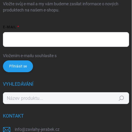
Vložte svůj e-mail a my vám budeme zasílat informace o nových
produktech na našem e-shopu.
E-MAIL
Vložením e-mailu souhlasíte s
podmínkami ochrany osobních údajů
Přihlásit se
VYHLEDÁVÁNÍ
Hledat
KONTAKT
info
@
zavlahy-jerabek.cz