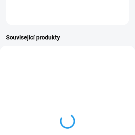
DETAILNÍ INFORMACE
ZEPTAT SE
Související produkty
B01040
B01076
SKLADEM
SKLADEM
(7 KS)
(7 KS)
Injektor 1/2" s
Injektor 3/4" s
kompletním sacím
kompletním sacím
příslušenstvím
příslušenstvím
553 Kč
589 Kč