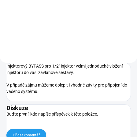
Do košíku
Do košíku
Injektor 1/2" s kompletním sacím
Injektor 3/4" s kompletním sacím
příslušenstvím.
příslušenstvím.
Injektorový BYPASS pro 1/2" injektor velmi jednoduché vložení
injektoru do vaší závlahové sestavy.
V případě zájmu můžeme dolepit i vhodné závity pro připojení do
vašeho systému.
Diskuze
Buďte první, kdo napíše příspěvek k této položce.
Přidat komentář