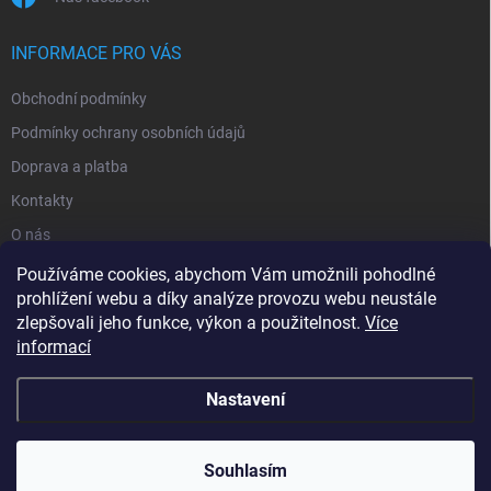
INFORMACE PRO VÁS
Obchodní podmínky
Podmínky ochrany osobních údajů
Doprava a platba
Kontakty
O nás
Reklamace
Používáme cookies, abychom Vám umožnili pohodlné
prohlížení webu a díky analýze provozu webu neustále
zlepšovali jeho funkce, výkon a použitelnost.
Více
informací
Nastavení
Copyright 2026
zavlahy-jerabek.cz
. Všechna práva vyhrazena.
Souhlasím