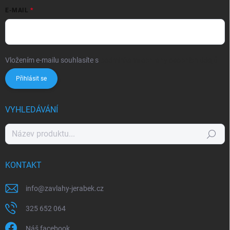
E-MAIL
Vložením e-mailu souhlasíte s
podmínkami ochrany osobních údajů
Přihlásit se
VYHLEDÁVÁNÍ
Hledat
KONTAKT
info
@
zavlahy-jerabek.cz
325 652 064
Náš facebook